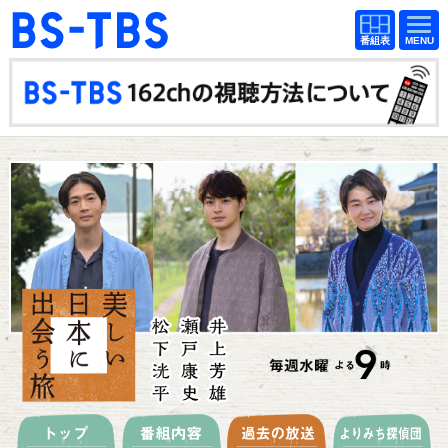
BS-TBS
番組
BS-TBS
番組
表
表
ドラマ
映画
紀行
報道
教養
スポーツ
音楽
エンタメ
アニメ
ファンクラブ
検索
視聴方法
4K放送
イベント
ショッピング