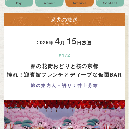
公式SNS
プレゼント
ご意見・ご感想
会社情報
過去の放送
4
15
2026年
月
日放送
#472
春の花街おどりと桜の京都
憧れ！迎賓館フレンチとディープな仮面BAR
旅の案内人・語り：井上芳雄