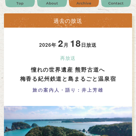
公式SNS
プレゼント
ご意見・ご感想
会社情報
過去の放送
2
18
2026年
月
日放送
再放送
憧れの世界遺産 熊野古道へ
梅香る紀州鉄道と島まるごと温泉宿
旅の案内人・語り：井上芳雄