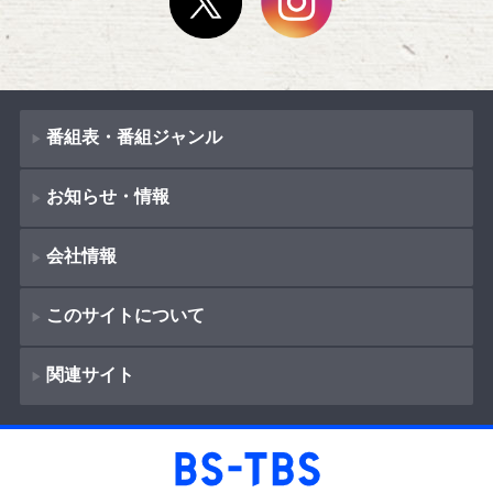
番組表・番組ジャンル
お知らせ・情報
番組表
会社情報
番組ジャンル
新着情報
ドラマ
このサイトについて
お知らせ
会社概要
（
Company Information
）
映画
関連サイト
イベント
著作権とリンク
採用情報
紀行
ショッピング
サイトポリシー
報道
放送番組基準
BS-TBS
教養