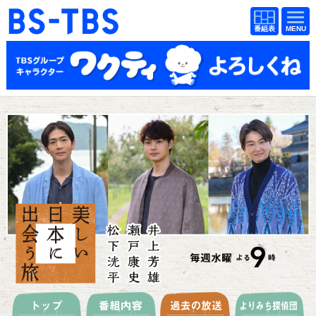
BS-TBS
番組
BS-TBS
番組
表
表
ドラマ
映画
紀行
報道
教養
スポーツ
音楽
エンタメ
アニメ
ファンクラブ
検索
視聴方法
4K放送
イベント
ショッピング