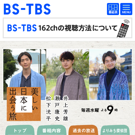
BS-TBS
番組
BS-TBS
番組
表
表
ドラマ
映画
紀行
報道
教養
スポーツ
音楽
エンタメ
アニメ
ファンクラブ
検索
視聴方法
4K放送
イベント
ショッピング