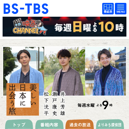
BS-TBS
番組
BS-TBS
番組
表
表
ドラマ
映画
紀行
報道
教養
スポーツ
音楽
エンタメ
アニメ
ファンクラブ
検索
視聴方法
4K放送
イベント
ショッピング