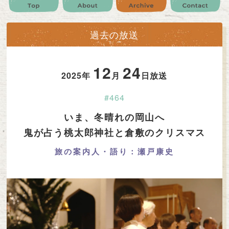
公式SNS
プレゼント
ご意見・ご感想
会社情報
過去の放送
12
24
2025年
月
日放送
#464
いま、冬晴れの岡山へ
鬼が占う桃太郎神社と倉敷のクリスマス
旅の案内人・語り：瀬戸康史