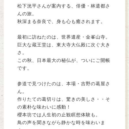
松下洸平さんが案内する、俳優・林遣都さ
んの旅。
秋深まる奈良で、身も心も癒されます。
最初に訪ねたのは、世界遺産・金峯山寺。
巨大な蔵王堂は、東大寺大仏殿に次ぐ大き
さ。
この秋、日本最大の秘仏が、ついにご開帳
です。
参道で見つけたのは、本場・吉野の葛屋さ
ん。
作りたての葛切りは、驚きの美しさ・・そ
の素朴な味わいに感動！
櫻本坊では人生初の止観瞑想体験も。
鳥の声を聞きながら静かな時を味わいま