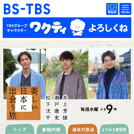
BS-TBS
番組
BS-TBS
番組
表
表
ドラマ
映画
紀行
報道
教養
スポーツ
音楽
エンタメ
アニメ
ファンクラブ
検索
視聴方法
4K放送
イベント
ショッピング