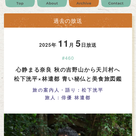
公式SNS
プレゼント
ご意見・ご感想
会社情報
過去の放送
11
5
2025年
月
日放送
#460
心静まる奈良 秋の吉野山から天川村へ
松下洸平×林遣都 青い秘仏と美食旅図鑑
旅の案内人・語り：松下洸平
旅人：俳優 林遣都