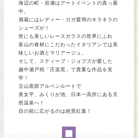
海辺の町・岩瀬はアートイベントの真っ最
中。
酒蔵にはレディー・ガガ愛用のキラキラの
シューズが！
世にも美しいレースガラスの世界にふれ
富山の食材にこだわったイタリアンでは美
味しいお酒とマリアージュ。
そして、スティーブ・ジョブズが愛した
越中瀬戸焼「庄楽窯」で貴重な作品を見
学！
立山黒部アルペンルートで
美女平、みくりが池、日本一高所にある天
然温泉へ！
目の前に広がるのは絶景紅葉！