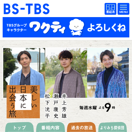
BS-TBS
番組
BS-TBS
番組
表
表
ドラマ
映画
紀行
報道
教養
スポーツ
音楽
エンタメ
アニメ
ファンクラブ
検索
視聴方法
4K放送
イベント
ショッピング