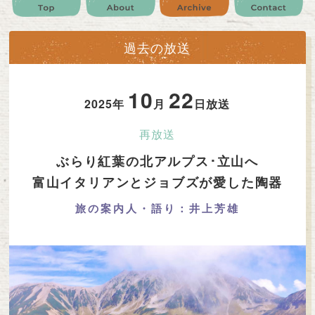
公式SNS
プレゼント
ご意見・ご感想
会社情報
過去の放送
10
22
2025年
月
日放送
再放送
ぶらり紅葉の北アルプス･立山へ
富山イタリアンとジョブズが愛した陶器
旅の案内人・語り：井上芳雄