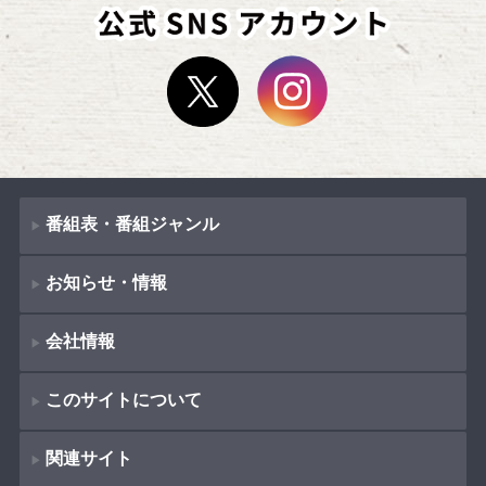
番組表・番組ジャンル
お知らせ・情報
番組表
会社情報
番組ジャンル
新着情報
ドラマ
このサイトについて
お知らせ
会社概要
（
Company Information
）
映画
関連サイト
イベント
著作権とリンク
採用情報
紀行