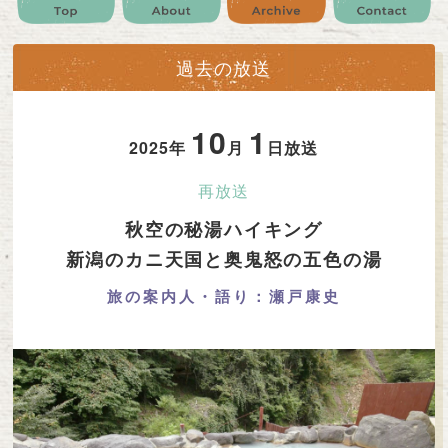
公式SNS
プレゼント
ご意見・ご感想
会社情報
過去の放送
10
1
2025年
月
日放送
再放送
秋空の秘湯ハイキング
新潟のカニ天国と奥鬼怒の五色の湯
旅の案内人・語り：瀬戸康史