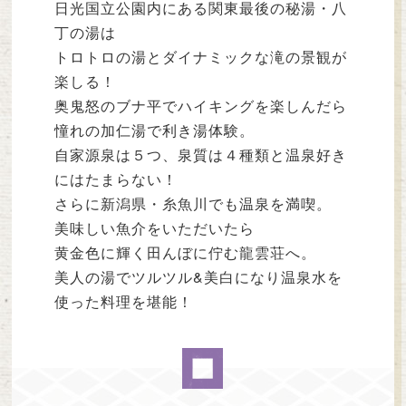
日光国立公園内にある関東最後の秘湯・八
丁の湯は
トロトロの湯とダイナミックな滝の景観が
楽しる！
奥鬼怒のブナ平でハイキングを楽しんだら
憧れの加仁湯で利き湯体験。
自家源泉は５つ、泉質は４種類と温泉好き
にはたまらない！
さらに新潟県・糸魚川でも温泉を満喫。
美味しい魚介をいただいたら
黄金色に輝く田んぼに佇む龍雲荘へ。
美人の湯でツルツル&美白になり温泉水を
使った料理を堪能！