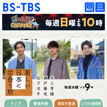
BS-TBS
番組
BS-TBS
番組
表
表
ドラマ
映画
紀行
報道
教養
スポーツ
音楽
エンタメ
アニメ
ファンクラブ
検索
視聴方法
4K放送
イベント
ショッピング