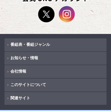
番組表・番組ジャンル
お知らせ・情報
番組表
会社情報
番組ジャンル
新着情報
ドラマ
このサイトについて
お知らせ
会社概要
（
Company Information
）
映画
関連サイト
イベント
著作権とリンク
採用情報
紀行