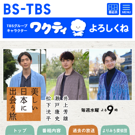
BS-TBS
番組
BS-TBS
番組
表
表
ドラマ
映画
紀行
報道
教養
スポーツ
音楽
エンタメ
アニメ
ファンクラブ
検索
視聴方法
4K放送
イベント
ショッピング