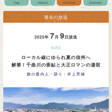
公式SNS
プレゼント
ご意見・ご感想
会社情報
過去の放送
7
9
2025年
月
日放送
#452
ローカル線にゆられ夏の信州へ
解禁！千曲川の香鮎と大正ロマンの湯宿
旅の案内人・語り：井上芳雄