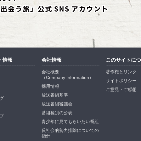
・情報
会社情報
このサイトにつ
会社概要
著作権とリンク
（
Company Information
）
サイトポリシー
採用情報
ご意見・ご感想
放送番組基準
グ
放送番組審議会
番組種別の公表
ブ
青少年に見てもらいたい番組
反社会的勢力排除についての
指針