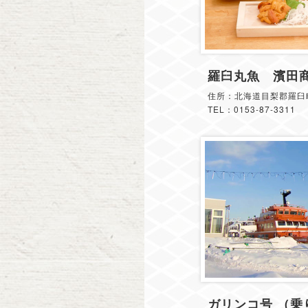
羅臼丸魚 濱田
住所：北海道目梨郡羅臼町
TEL：0153-87-3311
ガリンコ号 （乗