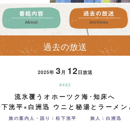
過去の放送
3
12
2025年
月
日放送
#443
流氷覆うオホーツク海･知床へ
松下洸平×白洲迅 ウニと秘湯とラーメン
旅の案内人・語り：松下洸平
旅人：白洲迅