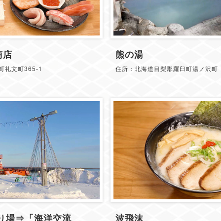
商店
熊の湯
礼文町365-1
住所：北海道目梨郡羅臼町湯ノ沢町
り場⇒「海洋交流
波飛沫