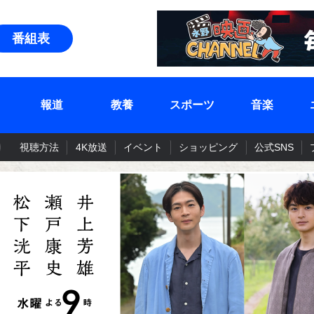
番組表
報道
教養
スポーツ
音楽
視聴方法
4K放送
イベント
ショッピング
公式SNS