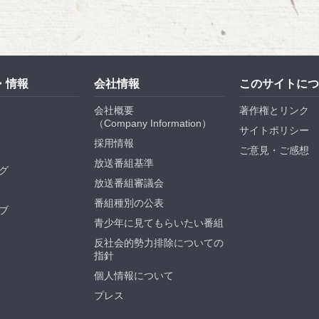
・情報
会社情報
このサイトにつ
会社概要
著作権とリンク
（
Company Information
）
サイトポリシー
採用情報
ご意見・ご感想
放送番組基準
グ
放送番組審議会
番組種別の公表
ブ
青少年に見てもらいたい番組
反社会的勢力排除についての
指針
個人情報について
プレス