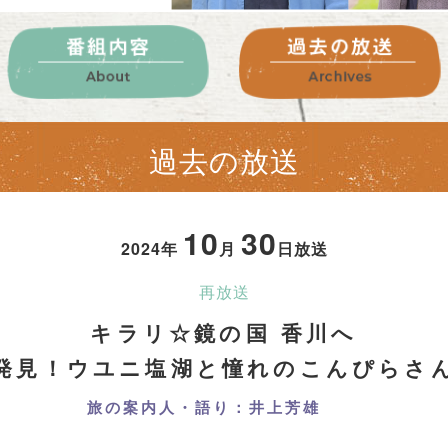
過去の放送
10
30
2024年
月
日放送
再放送
キラリ☆鏡の国 香川へ
発見！ウユニ塩湖と憧れのこんぴらさ
旅の案内人・語り：井上芳雄