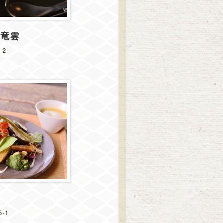
 竜雲
-2
-1