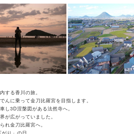
内する香川の旅。
でんに乗って金刀比羅宮を目指します。
車し3D涅槃図がある法然寺へ。
界が広がっていました。
られ金刀比羅宮へ。
お下がり」の日。