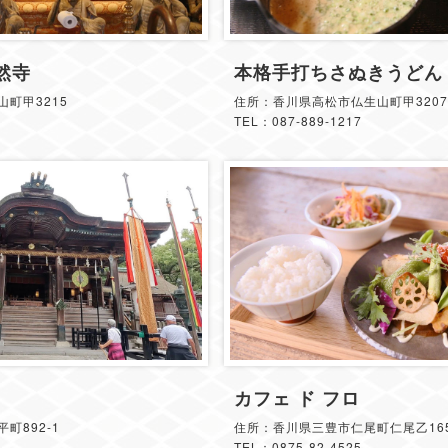
然寺
本格手打ちさぬきうどん
町甲3215
住所：香川県高松市仏生山町甲3207
TEL：087-889-1217
カフェ ド フロ
町892-1
住所：香川県三豊市仁尾町仁尾乙165
TEL：0875-82-4525