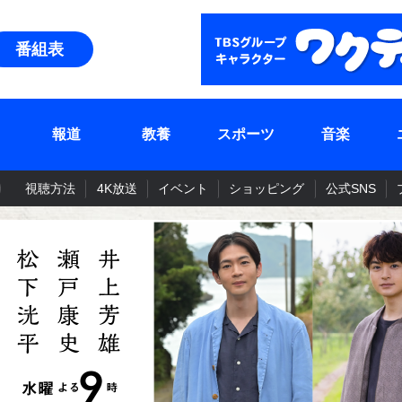
番組表
報道
教養
スポーツ
音楽
視聴方法
4K放送
イベント
ショッピング
公式SNS