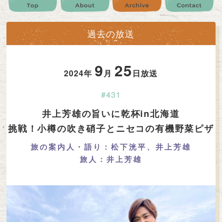
公式SNS
プレゼント
ご意見・ご感想
会社情報
過去の放送
9
25
2024年
月
日放送
#431
井上芳雄の旨いに乾杯in北海道
挑戦！小樽の吹き硝子とニセコの有機野菜ピザ
旅の案内人・語り：松下洸平、井上芳雄
旅人：井上芳雄