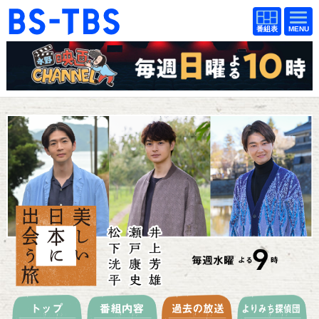
BS-TBS
番組
BS-TBS
番組
表
表
ドラマ
映画
紀行
報道
教養
スポーツ
音楽
エンタメ
アニメ
ファンクラブ
検索
視聴方法
4K放送
イベント
ショッピング