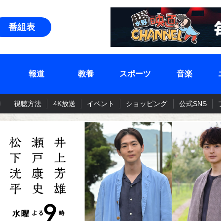
番組表
報道
教養
スポーツ
音楽
視聴方法
4K放送
イベント
ショッピング
公式SNS