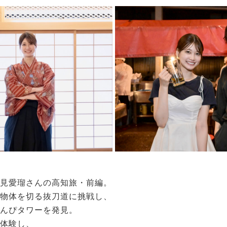
見愛瑠さんの高知旅・前編。
物体を切る抜刀道に挑戦し、
んぴタワーを発見。
体験し、