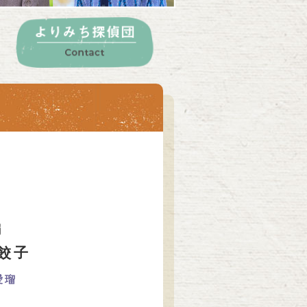
編
餃子
愛瑠