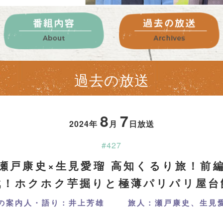
過去の放送
8
7
2024年
月
日放送
#427
瀬戸康史×生見愛瑠 高知くるり旅！前
戦！ホクホク芋掘りと極薄パリパリ屋台
の案内人・語り：井上芳雄
旅人：瀬戸康史、生見