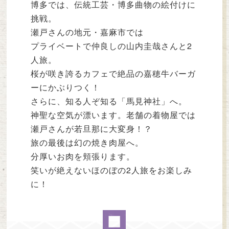
博多では、伝統工芸・博多曲物の絵付けに
挑戦。
瀬戸さんの地元・嘉麻市では
プライベートで仲良しの山内圭哉さんと2
人旅。
桜が咲き誇るカフェで絶品の嘉穂牛バーガ
ーにかぶりつく！
さらに、知る人ぞ知る「馬見神社」へ。
神聖な空気が漂います。老舗の着物屋では
瀬戸さんが若旦那に大変身！？
旅の最後は幻の焼き肉屋へ。
分厚いお肉を頬張ります。
笑いが絶えないほのぼの2人旅をお楽しみ
に！