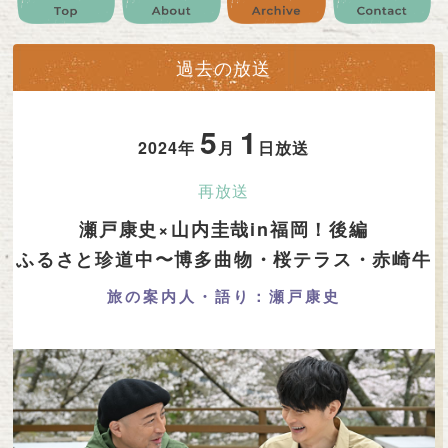
公式SNS
プレゼント
ご意見・ご感想
会社情報
過去の放送
5
1
2024年
月
日放送
再放送
瀬戸康史×山内圭哉in福岡！後編
ふるさと珍道中〜博多曲物・桜テラス・赤崎牛
旅の案内人・語り：瀬戸康史