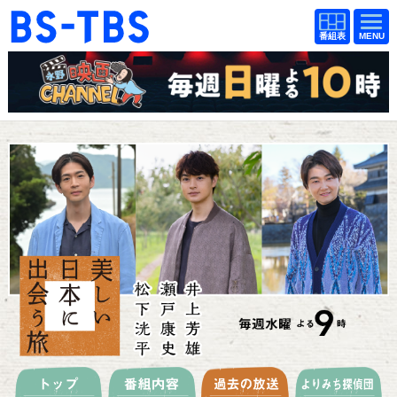
BS-TBS
番組
BS-TBS
番組
表
表
ドラマ
映画
紀行
報道
教養
スポーツ
音楽
エンタメ
アニメ
ファンクラブ
検索
視聴方法
4K放送
イベント
ショッピング