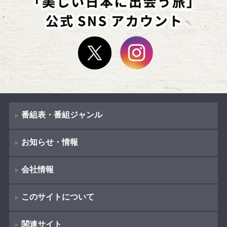
番組表・番組ジャンル
お知らせ・情報
番組表
会社情報
番組ジャンル
新着情報
ドラマ
このサイトについて
お知らせ
会社概要
（
Company Information
）
映画
関連サイト
イベント
著作権とリンク