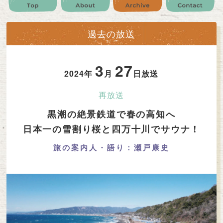
公式SNS
プレゼント
ご意見・ご感想
会社情報
過去の放送
3
27
2024年
月
日放送
再放送
黒潮の絶景鉄道で春の高知へ
日本一の雪割り桜と四万十川でサウナ！
旅の案内人・語り：瀬戸康史