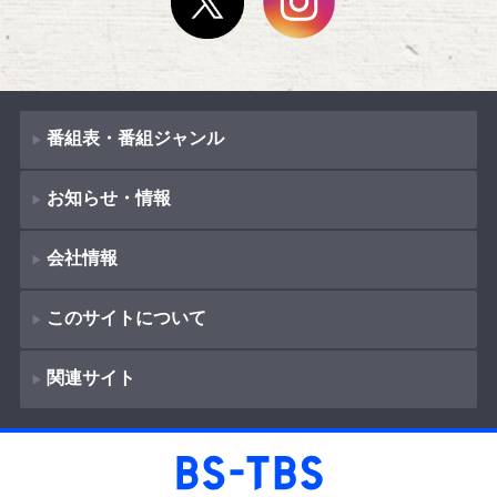
番組表・番組ジャンル
お知らせ・情報
番組表
会社情報
番組ジャンル
新着情報
ドラマ
このサイトについて
お知らせ
会社概要
（
Company Information
）
映画
関連サイト
イベント
著作権とリンク
採用情報
紀行
ショッピング
サイトポリシー
報道
放送番組基準
BS-TBS
教養