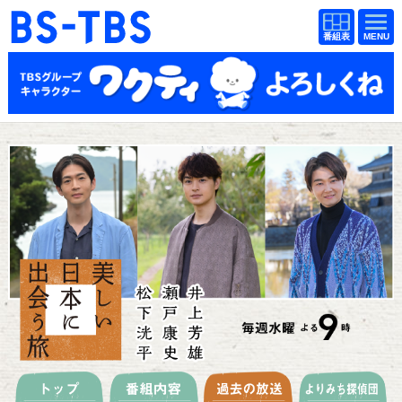
BS-TBS
番組
BS-TBS
番組
表
表
ドラマ
映画
紀行
報道
教養
スポーツ
音楽
エンタメ
アニメ
ファンクラブ
検索
視聴方法
4K放送
イベント
ショッピング