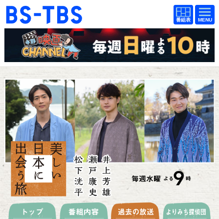
BS-TBS
番組
BS-TBS
番組
表
表
ドラマ
映画
紀行
報道
教養
スポーツ
音楽
エンタメ
アニメ
ファンクラブ
検索
視聴方法
4K放送
イベント
ショッピング