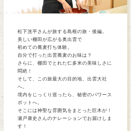
松下洸平さんが旅する島根の旅・後編。
美しい棚田が広がる奥出雲で
初めての蕎麦打ち体験。
自分で打った出雲蕎麦のお味は？
さらに、棚田でとれた仁多米の美味しさに
悶絶！
そして、この旅最大の目的地、出雲大社
へ。
境内をじっくり巡ったら、秘密のパワース
ポットへ。
そこには神聖な雰囲気をまとった巨木が！
瀬戸康史さんのナレーションでお届けしま
す！