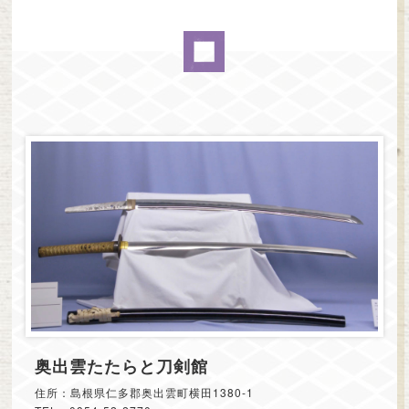
奥出雲たたらと刀剣館
住所：島根県仁多郡奥出雲町横田1380-1