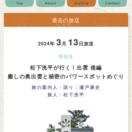
公式SNS
プレゼント
ご意見・ご感想
会社情報
過去の放送
3
13
2024年
月
日放送
再放送
松下洸平が行く！出雲 後編
癒しの奥出雲と秘密のパワースポットめぐり
旅の案内人・語り：瀬戸康史
旅人：松下洸平