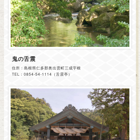
鬼の舌震
住所：島根県仁多郡奥出雲町三成宇根
TEL：0854-54-1114（舌震亭）