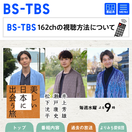
BS-TBS
番組
BS-TBS
番組
表
表
ドラマ
映画
紀行
報道
教養
スポーツ
音楽
エンタメ
アニメ
ファンクラブ
検索
視聴方法
4K放送
イベント
ショッピング