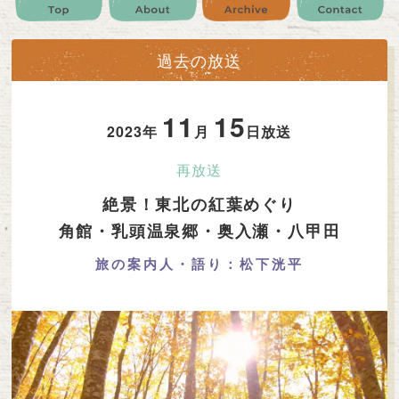
公式SNS
プレゼント
ご意見・ご感想
会社情報
過去の放送
11
15
2023年
月
日放送
再放送
絶景！東北の紅葉めぐり
角館・乳頭温泉郷・奥入瀬・八甲田
旅の案内人・語り：松下洸平