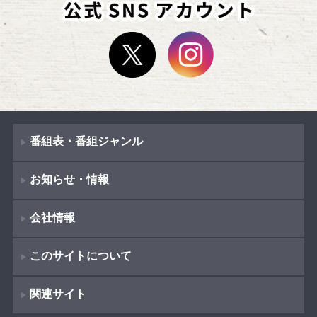
番組表・番組ジャンル
お知らせ・情報
番組表
会社情報
番組ジャンル
新着情報
ドラマ
このサイトについて
お知らせ
会社概要
（
Company Information
）
映画
関連サイト
イベント
著作権とリンク
採用情報
紀行