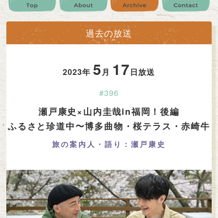
公式SNS
プレゼント
ご意見・ご感想
会社情報
過去の放送
5
17
2023年
月
日放送
#396
瀬戸康史×山内圭哉in福岡！後編
ふるさと珍道中〜博多曲物・桜テラス・赤崎牛
旅の案内人・語り：瀬戸康史