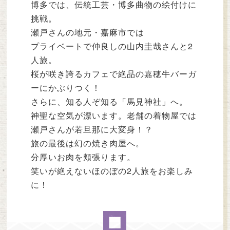
博多では、伝統工芸・博多曲物の絵付けに
挑戦。
瀬戸さんの地元・嘉麻市では
プライベートで仲良しの山内圭哉さんと2
人旅。
桜が咲き誇るカフェで絶品の嘉穂牛バーガ
ーにかぶりつく！
さらに、知る人ぞ知る「馬見神社」へ。
神聖な空気が漂います。老舗の着物屋では
瀬戸さんが若旦那に大変身！？
旅の最後は幻の焼き肉屋へ。
分厚いお肉を頬張ります。
笑いが絶えないほのぼの2人旅をお楽しみ
に！