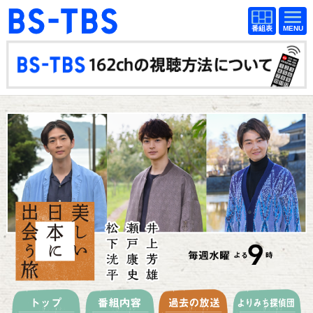
BS-TBS
番組
BS-TBS
番組
表
表
ドラマ
映画
紀行
報道
教養
スポーツ
音楽
エンタメ
アニメ
ファンクラブ
検索
視聴方法
4K放送
イベント
ショッピング