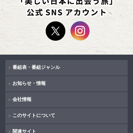
番組表・番組ジャンル
お知らせ・情報
番組表
会社情報
番組ジャンル
新着情報
ドラマ
このサイトについて
お知らせ
会社概要
（
Company Information
）
映画
関連サイト
イベント
著作権とリンク