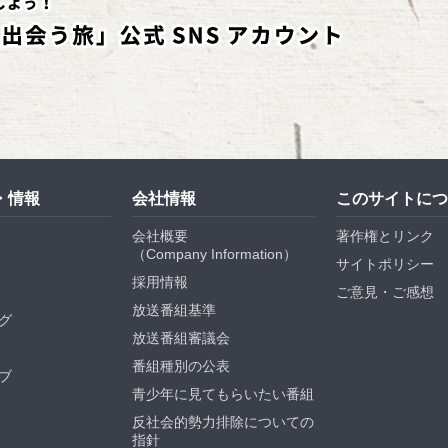
・情報
会社情報
このサイトにつ
会社概要
著作権とリンク
（
Company Information
）
サイトポリシー
採用情報
ご意見・ご感想
放送番組基準
グ
放送番組審議会
番組種別の公表
ブ
青少年に見てもらいたい番組
反社会的勢力排除についての
指針