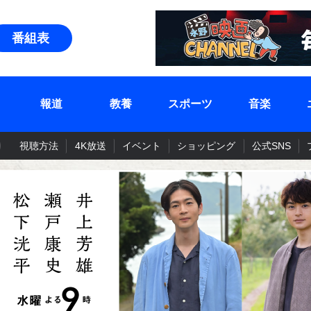
番組表
報道
教養
スポーツ
音楽
視聴方法
4K放送
イベント
ショッピング
公式SNS