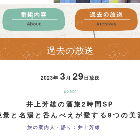
過去の放送
3
29
2023年
月
日放送
#392
井上芳雄の酒旅2時間SP
絶景と名湯と呑んべえが愛する9つの美
旅の案内人・語り：井上芳雄