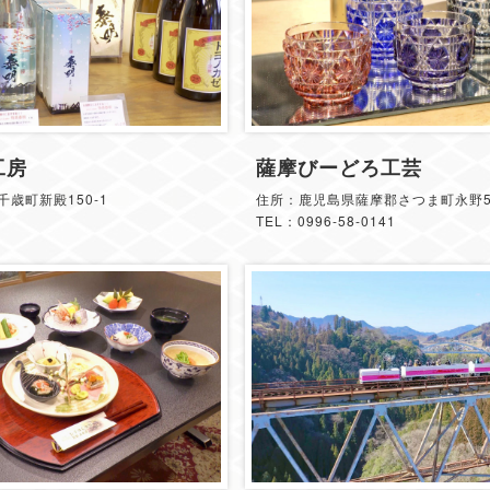
工房
薩摩びーどろ工芸
歳町新殿150-1
住所：鹿児島県薩摩郡さつま町永野56
TEL：0996-58-0141