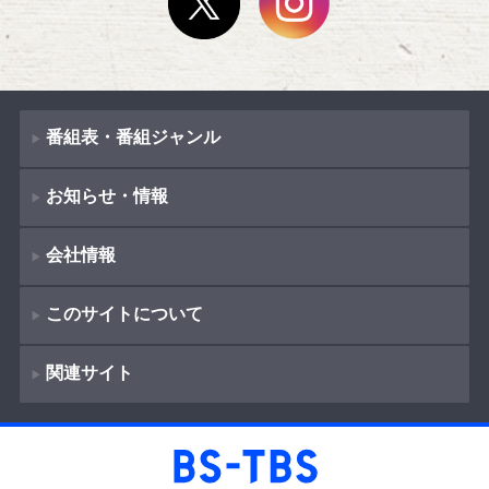
番組表・番組ジャンル
お知らせ・情報
番組表
会社情報
番組ジャンル
新着情報
ドラマ
このサイトについて
お知らせ
会社概要
（
Company Information
）
映画
関連サイト
イベント
著作権とリンク
採用情報
紀行
ショッピング
サイトポリシー
報道
放送番組基準
BS-TBS