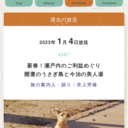
公式SNS
プレゼント
ご意見・ご感想
会社情報
過去の放送
1
4
2023年
月
日放送
#387
新春！瀬戸内のご利益めぐり
開運のうさぎ島と今治の美人湯
旅の案内人・語り：井上芳雄