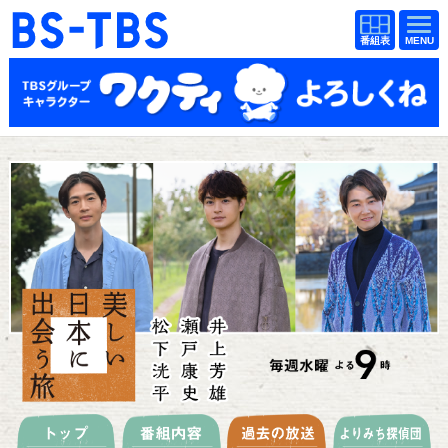
BS-TBS
番組
BS-TBS
番組
表
表
ドラマ
映画
紀行
報道
教養
スポーツ
音楽
エンタメ
アニメ
ファンクラブ
検索
視聴方法
4K放送
イベント
ショッピング