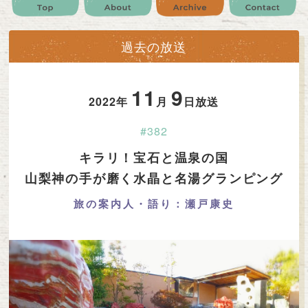
公式SNS
プレゼント
ご意見・ご感想
会社情報
過去の放送
11
9
2022年
月
日放送
#382
キラリ！宝石と温泉の国
山梨神の手が磨く水晶と名湯グランピング
旅の案内人・語り：瀬戸康史