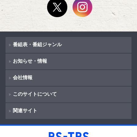
番組表・番組ジャンル
お知らせ・情報
番組表
会社情報
番組ジャンル
新着情報
ドラマ
このサイトについて
お知らせ
会社概要
（
Company Information
）
映画
関連サイト
イベント
著作権とリンク
採用情報
紀行
ショッピング
サイトポリシー
報道
放送番組基準
BS-TBS