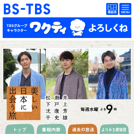
BS-TBS
番組
BS-TBS
番組
表
表
ドラマ
映画
紀行
報道
教養
スポーツ
音楽
エンタメ
アニメ
ファンクラブ
検索
視聴方法
4K放送
イベント
ショッピング