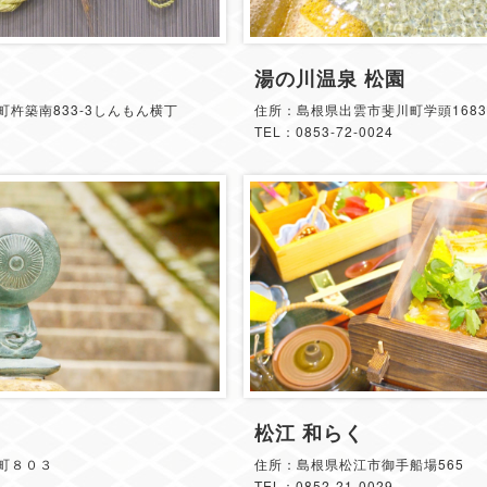
湯の川温泉 松園
杵築南833-3しんもん横丁
住所：島根県出雲市斐川町学頭1683
TEL：0853-72-0024
松江 和らく
町８０３
住所：島根県松江市御手船場565
TEL：0852-21-0029