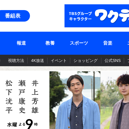
番組表
報道
教養
スポーツ
音楽
視聴方法
4K放送
イベント
ショッピング
公式SNS