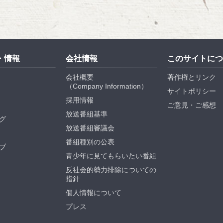
・情報
会社情報
このサイトにつ
会社概要
著作権とリンク
（
Company Information
）
サイトポリシー
採用情報
ご意見・ご感想
放送番組基準
グ
放送番組審議会
番組種別の公表
ブ
青少年に見てもらいたい番組
反社会的勢力排除についての
指針
個人情報について
プレス