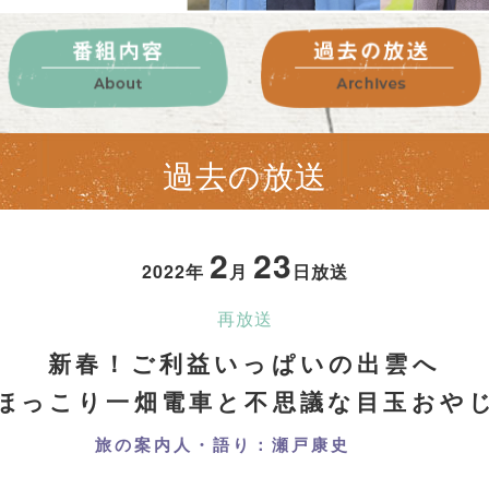
過去の放送
2
23
2022年
月
日放送
再放送
新春！ご利益いっぱいの出雲へ
ほっこり一畑電車と不思議な目玉おや
旅の案内人・語り：瀬戸康史