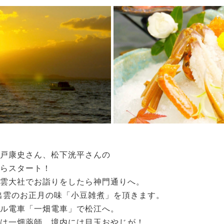
戸康史さん、松下洸平さんの
らスタート！
雲大社でお詣りをしたら神門通りへ。
出雲のお正月の味「小豆雑煮」を頂きます。
ル電車「一畑電車」で松江へ。
は一畑薬師。境内には目玉おやじが！