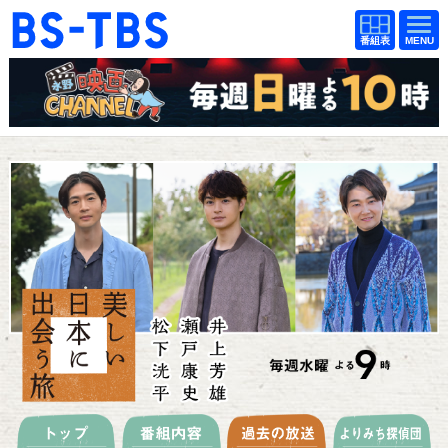
BS-TBS
番組
BS-TBS
番組
表
表
ドラマ
映画
紀行
報道
教養
スポーツ
音楽
エンタメ
アニメ
ファンクラブ
検索
視聴方法
4K放送
イベント
ショッピング