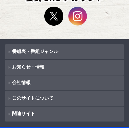
番組表・番組ジャンル
お知らせ・情報
番組表
会社情報
番組ジャンル
新着情報
ドラマ
このサイトについて
お知らせ
会社概要
（
Company Information
）
映画
関連サイト
イベント
著作権とリンク
採用情報
紀行