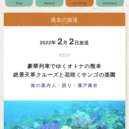
公式SNS
プレゼント
ご意見・ご感想
会社情報
過去の放送
2
2
2022年
月
日放送
#359
豪華列車でゆくオトナの熊本
絶景天草クルーズと花咲くサンゴの楽園
旅の案内人・語り：瀬戸康史