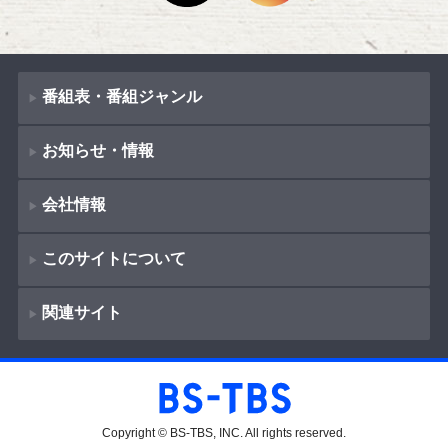
番組表・番組ジャンル
お知らせ・情報
番組表
会社情報
番組ジャンル
新着情報
ドラマ
このサイトについて
お知らせ
会社概要
（
Company Information
）
映画
関連サイト
イベント
著作権とリンク
採用情報
紀行
ショッピング
サイトポリシー
報道
放送番組基準
BS-TBS
教養
プレゼント
ご意見・ご感想
Copyright © BS-TBS, INC. All rights reserved.
放送番組審議会