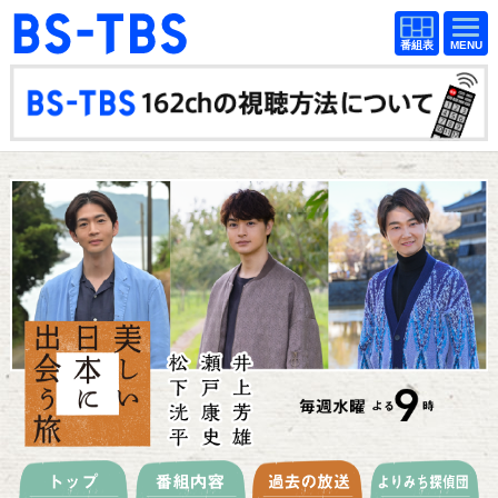
BS-TBS
番組
BS-TBS
番組
表
表
ドラマ
映画
紀行
報道
教養
スポーツ
音楽
エンタメ
アニメ
ファンクラブ
検索
視聴方法
4K放送
イベント
ショッピング