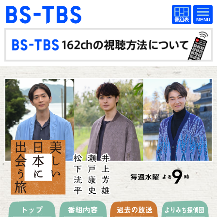
BS-TBS
番組
BS-TBS
番組
表
表
ドラマ
映画
紀行
報道
教養
スポーツ
音楽
エンタメ
アニメ
ファンクラブ
検索
視聴方法
4K放送
イベント
ショッピング