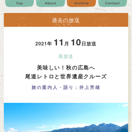
公式SNS
プレゼント
ご意見・ご感想
会社情報
過去の放送
11
10
2021年
月
日放送
再放送
美味しい！秋の広島へ
尾道レトロと世界遺産クルーズ
旅の案内人・語り：井上芳雄