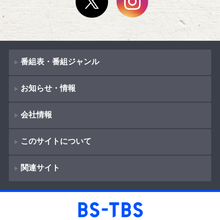
番組表・番組ジャンル
お知らせ・情報
番組表
会社情報
番組ジャンル
新着情報
ドラマ
このサイトについて
お知らせ
会社概要
（
Company Information
）
映画
関連サイト
イベント
著作権とリンク
採用情報
紀行
ショッピング
サイトポリシー
報道
放送番組基準
BS-TBS