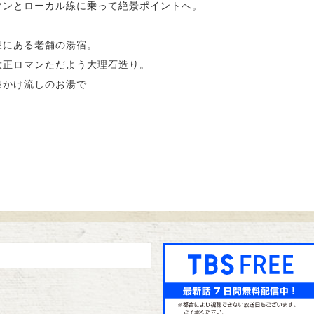
マンとローカル線に乗って絶景ポイントへ。
泉にある老舗の湯宿。
大正ロマンただよう大理石造り。
泉かけ流しのお湯で
。