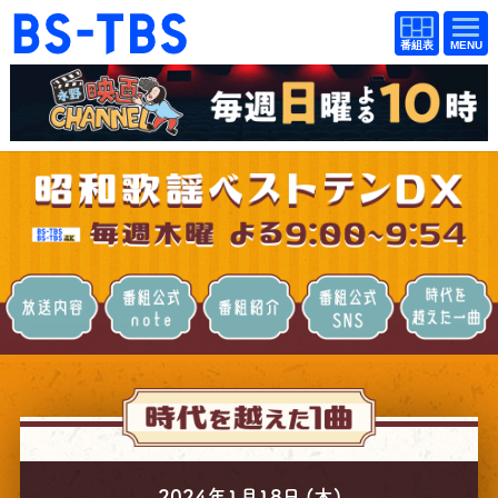
BS-TBS
番組
BS-TBS
番組
表
表
ドラマ
映画
紀行
報道
教養
スポーツ
音楽
エンタメ
放送内容
番組公式note
番組紹介
番組SNS
アニメ
ファンクラブ
検索
視聴方法
4K放送
イベント
ショッピング
2024年1月18日 (木)