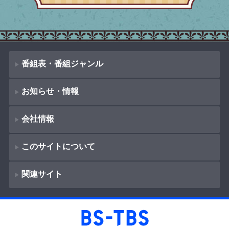
番組表・番組ジャンル
お知らせ・情報
番組表
会社情報
番組ジャンル
新着情報
このサイトについて
お知らせ
会社概要
ドラマ
（
Company Information
）
映画
関連サイト
イベント
著作権とリンク
採用情報
紀行
ショッピング
サイトポリシー
放送番組基準
BS-TBS
報道