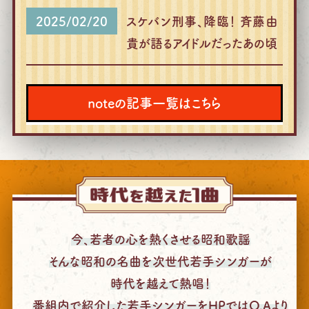
2025/02/20
スケバン刑事、降臨！ 斉藤由
貴が語るアイドルだったあの頃
noteの記事一覧はこちら
今、若者の心を
熱くさせる昭和歌謡
そんな昭和の名曲を
次世代若手シンガーが
時代を越えて熱唱！
番組内で紹介した
若手シンガーを
HPではO.Aより