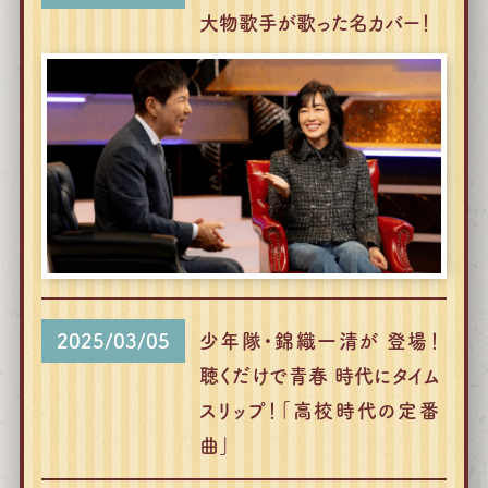
公式SNS
プレゼント
大物歌手が歌った名カバー！
ご意見・ご感想
会社情報
2025/03/05
少年隊・錦織一清が 登場！
聴くだけで青春 時代にタイム
スリップ！「高校時代の定番
曲」