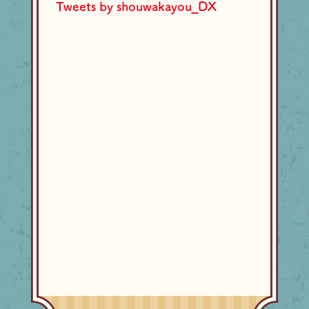
Tweets by shouwakayou_DX