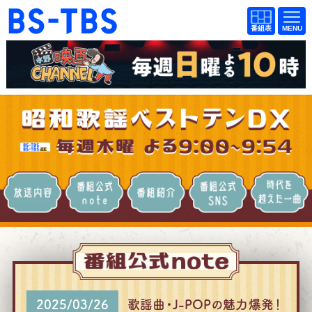
BS-TBS
番組
BS-TBS
番組
表
表
ドラマ
映画
紀行
報道
教養
スポーツ
音楽
エンタメ
放送内容
番組公式note
番組紹介
番組SNS
アニメ
ファンクラブ
検索
視聴方法
4K放送
イベント
ショッピング
2025/03/26
歌謡曲・J-POPの魅力爆発！