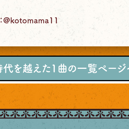
r：@kotomama11
時代を越えた1曲の一覧ページ