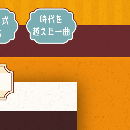
介
番組SNS
時代を越え