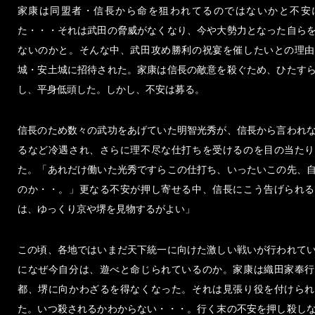
家康は同盟者・信長から命を狙われてるのではないかと不安
た・・・それは武田の脅威がなくなり、今や大勢力となった自ら
ないのかと。そんな中、武田攻め勝利の祝宴を催したいとの理由
城・安土城に招待された。家康は信長の敵意を殺ぐため、ひたす
し、平身低頭した。しかし、不安は募る。
信長のため数々の武功をあげていた明智光秀が、信長から言われ
るなど冷遇され、さらに理不尽な仕打ちを受けるのを目の当たり
た。「あれだけ働いた光秀ですらこの仕打ち、いったいこの先、
のか・・。」更なる不安が押し寄せる中、信長にこう告げられる
は、ゆっくり京や堺を見物するがよい」
この頃、各地ではいまだ天下統一に向けた激しい戦いが行われて
になぜ今自分は、遊べと命じられているのか。家康は織田家奉行
都、堺に向かわざるを得なくなった。それは見張り役を付けられ
た。いつ殺されるかわからない・・・。行く末の不安を押し殺し