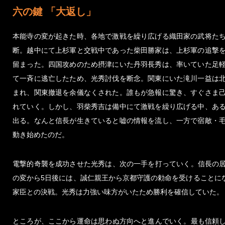
六の鍵 「大返し」
本能寺の変が起きた時、各地で激戦を繰り広げる織田家の武将た
断。越中にて上杉軍と交戦中であった柴田勝家は、上杉軍の追撃
留まった。四国攻めのため摂津にいた丹羽長秀は、率いていた足
て一斉に逃亡したため、光秀討伐を断念。関東にいた滝川一益は
まれ、関東撤退を余儀なくされた。誰もが急報に驚き、すぐさま
れていく。しかし、羽柴秀吉は備中にて激戦を繰り広げる中、あ
出る。なんと信長が生きていると嘘の情報を流し、一方で宿敵・
動き始めたのだ。
電撃的奇襲を成功させた光秀は、次の一手を打っていく。信長の
の変から5日後には、誠仁親王から京都守護の勅命を受けることに
家臣との決戦。光秀は力強い味方がいたため勝利を確信していた。
ところが、ここから運命は思わぬ方向へと進んでいく。最も信頼