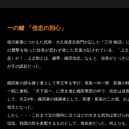
一の鍵 「信忠の別心」
徳川家康につかえた武将・大久保彦左衛門が記した『三河 物語』
の襲撃を知った信長が思わず発した言葉が記されている。「上之
反）か！」上之助とは、嫡男・織田信忠。なんと、信長がとっさ
が子の謀反だった。
織田家の跡を継ぐ者として帝王学を学び、長島一向一揆、長篠の
一戦に参戦。「天下統一」に突き進む織田軍団の中で、信忠は成
して、天正4年。織田家の後継者として、美濃・尾張の二カ国、およ
領主となった。
しかし・・・これまで父の期待に沿うほどの大きな武功は挙げら
信忠。戦国の世を差配するものとして、致命的だった。何よりも