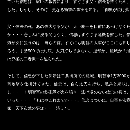
ていた信忠は、家臣の報告により、すぐさま父・信長を救うため
した。しかし、その時、更なる衝撃の事実を知る。「御殿が焼け落
父・信長の死。あの偉大なる父が、天下統一を目前にあっけなく
か・・・悲しみに浸る間もなく、信忠はすぐさま危機を察した。
秀が次に狙うのは、自らの首。すぐにも明智の大軍がここにも押
ろう。手勢500では到底、太刀打ちできない。退却か、籠城か？
は究極の二者択一を迫られた。
そして、信忠が下した決断は二条御所での籠城。明智軍1万3000
斉攻撃を仕掛けてきた。信忠は、自ら太刀を持ち、敵兵と果敢に
し・・・！明智軍の鉄砲隊が火を噴き、逃げ場のない信忠の兵は
いった・・・「もはやこれまでか・・」信忠はついに、自害を決
家、天下布武の夢は・・・潰えた。