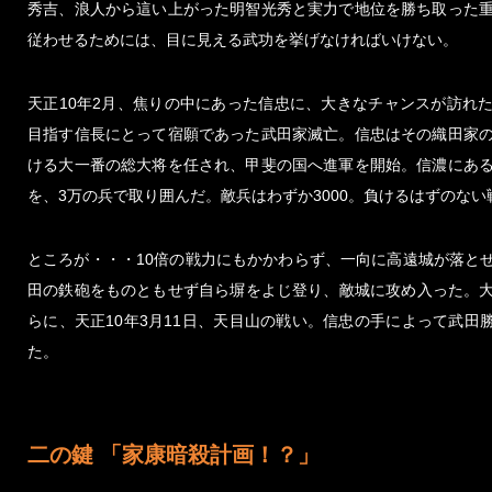
秀吉、浪人から這い上がった明智光秀と実力で地位を勝ち取った
従わせるためには、目に見える武功を挙げなければいけない。
天正10年2月、焦りの中にあった信忠に、大きなチャンスが訪れ
目指す信長にとって宿願であった武田家滅亡。信忠はその織田家
ける大一番の総大将を任され、甲斐の国へ進軍を開始。信濃にあ
を、3万の兵で取り囲んだ。敵兵はわずか3000。負けるはずのない
ところが・・・10倍の戦力にもかかわらず、一向に高遠城が落と
田の鉄砲をものともせず自ら塀をよじ登り、敵城に攻め入った。
らに、天正10年3月11日、天目山の戦い。信忠の手によって武田
た。
二の鍵 「家康暗殺計画！？」