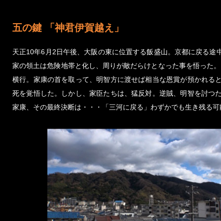
五の鍵 「神君伊賀越え」
天正10年6月2日午後、大阪の東に位置する飯盛山。京都に戻る
家の領土は危険地帯と化し、周りが敵だらけとなった事を悟った。
横行。家康の首を取って、明智方に渡せば相当な恩賞が預かれる
死を覚悟した。しかし、家臣たちは、猛反対。逆賊、明智を討つ
家康、その最終決断は・・・「三河に戻る」わずかでも生き残る可