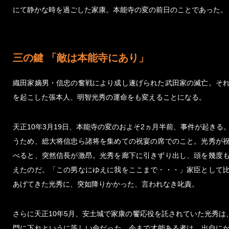
にて静かな時を過ごした家康。本能寺の変の前日のことであった。
三の鍵 「敵は本能寺にあり」
織田家嫡男・信忠の奮戦により成し遂げられた武田家の滅亡。そ
を起こした張本人、明智光秀の運命をも変えることになる。
天正10年3月19日、本能寺の変のおよそ2ヵ月半前、事件が起きる
うため、総大将信忠ら諸将を集めての祝宴の席でのこと。光秀が
べると、突然信長が激昂。光秀を廊下に引きずり出し、頭を幾度
えたのだ。「この男なにゆえに我をここまで・・・」家臣として
あげてきた光秀に、突如降りかかった、言われなき叱責。
さらに天正10年5月、安土城で家康の饗応役を託されていた光秀
門に下れというに等しい命だった。今まで才能ある者は、出自に