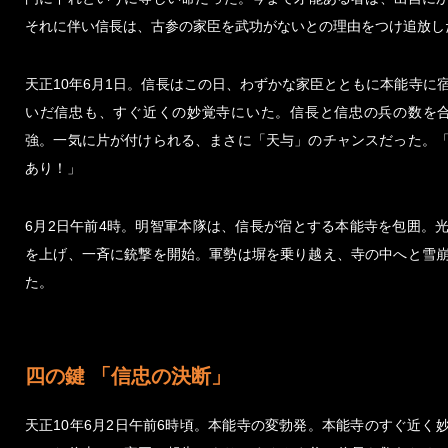
それに伴い信長は、古参の家臣を武功がないとの理由をつけ追放し
天正10年6月1日。信長はこの日、わずかな家臣とともに本能寺に
いだ信忠も、すぐ近くの妙覚寺にいた。信長と信忠の兵の数を合
強。一気に片が付けられる、まさに「天与」のチャンスだった。
あり！」
6月2日午前4時。明智軍本隊は、信長が宿とする本能寺を包囲。
を上げ、一斉に銃撃を開始。軍勢は塀を乗り越え、寺の中へと雪
た。
四の鍵 「信忠の決断」
天正10年6月2日午前6時頃。本能寺の変勃発。本能寺のすぐ近く