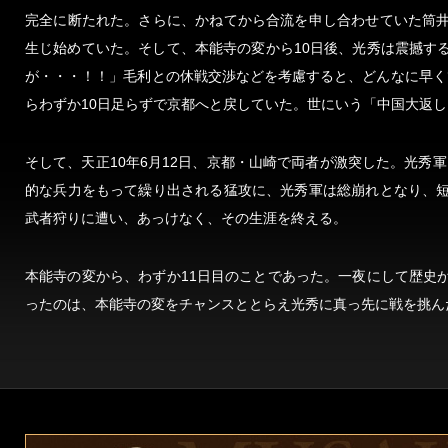
完全に断たれた。さらに、かねてから合流を申し合わせていた筒
生じ始めていた。そして、本能寺の変から10日後、光秀は震撼す
が・・・！！」毛利との休戦交渉などを考慮すると、どんなに早く
らわずか10日足らずで京都へと戻していた。世にいう「中国大返
そして、天正10年6月12日、京都・山崎で両者が激突した。光秀軍
的な兵力をもって繰り出される猛攻に、光秀軍は総崩れとなり、
武者狩りに遭い、あっけなく、その生涯を終える。
本能寺の変から、わずか11日目のことであった。一夜にして歴史
ったのは、本能寺の変をチャンスととらえ光秀に真っ先に戦を挑ん