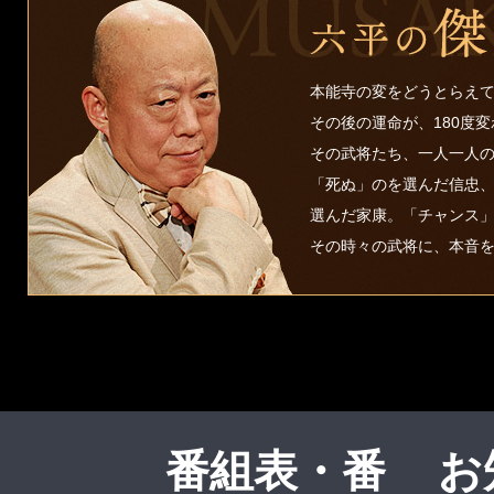
本能寺の変をどうとらえ
その後の運命が、180度
その武将たち、一人一人
「死ぬ」のを選んだ信忠
選んだ家康。「チャンス
その時々の武将に、本音
番組表・番
お