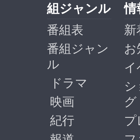
組ジャンル
情
番組表
新
番組ジャン
お
ル
イ
ドラマ
シ
映画
グ
紀行
プ
報道
フ