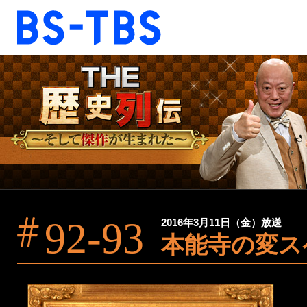
BS-TBS
BS-TBS
ドラマ
映画
報道
教養
音楽
エンタメ
ファンクラブ
92-93
2016年3月11日（金）放送
本能寺の変ス
視聴方法
4K放送
ショッピング
公式SNS
ご意見・ご感想
会社情報