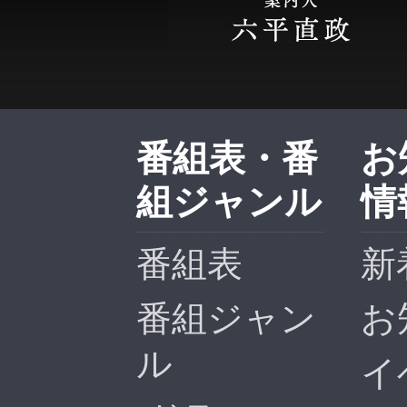
番組表・番
お
組ジャンル
情
番組表
新
番組ジャン
お
ル
イ