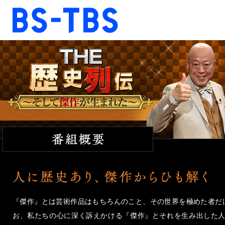
BS-TBS
BS-TBS
ドラマ
映画
報道
教養
音楽
エンタメ
ファンクラブ
視聴方法
4K放送
ショッピング
公式SNS
『傑作』とは芸術作品はもちろんのこと、その世界を極めた者だ
お、私たちの心に深く訴えかける『傑作』とそれを生み出した
ご意見・ご感想
会社情報