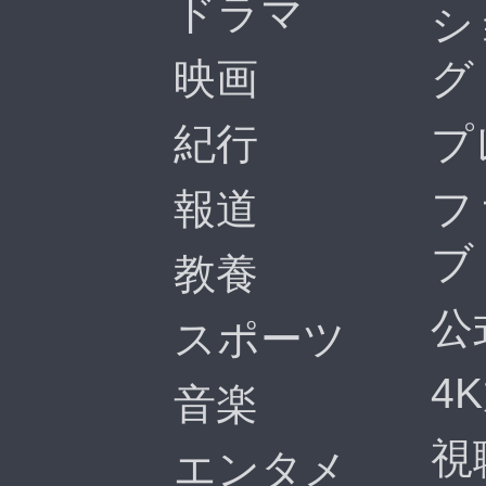
ドラマ
シ
映画
グ
紀行
プ
報道
フ
ブ
教養
公
スポーツ
4
音楽
視
エンタメ