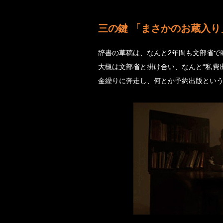
三の鍵 「まさかのお蔵入り
辞書の草稿は、なんと2年間も文部省で
大槻は文部省と掛け合い、なんと“私費
金繰りに奔走し、何とか予約出版とい