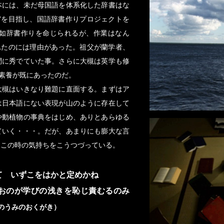
本には、未だ母国語を体系化した辞書はな
”を目指し、国語辞書作りプロジェクトを
突如辞書作りを命じられるが、作業はなん
れたのには理由があった。祖父が蘭学者、
問に秀でていた事。さらに大槻は英学も修
の素養が既にあったのだ。
大槻はいきなり難題に直面する。まずはア
は日本語にない表現が山のように存在して
や動植物の事典をはじめ、ありとあらゆる
ていく・・・。だが、あまりにも膨大な言
、この時の気持ちをこうつづっている。
て いずこをはかと定めかね
おのが学びの浅きを恥じ責むるのみ
のうみのおくがき）