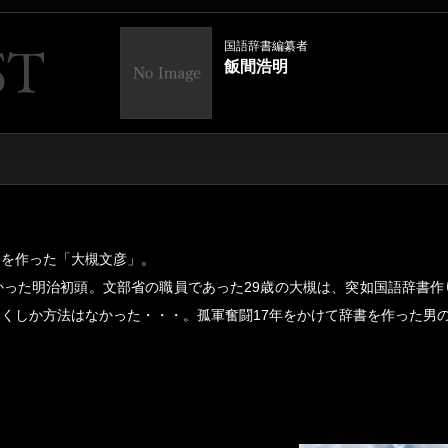
国語辞書編纂者
飯間浩明
』を作った「大槻文彦」。
かった明治初頭。文部省の職員であった29歳の大槻は、突如国語辞書作
くしか方法はなかった・・・。孤軍奮闘17年をかけて辞書を作った男