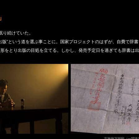
」
眠り続けていた。
出版”という道を選ぶ事ことに。国家プロジェクトのはずが、自費で辞
う形をとり出版の目処を立てる。しかし、発売予定日を過ぎても辞書は
言海御下賜願（一関市