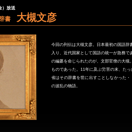
（金）放送
大槻文彦
語辞書
今回の列伝は大槻文彦。日本最初の国語辞
入り、近代国家として国語の統一が急務で
の編纂を命じられたのが、文部官僚の大槻
ものであった。11年に及ぶ労苦の末、たっ
省はその辞書を世に出すことしなかった・
の波乱の物語。