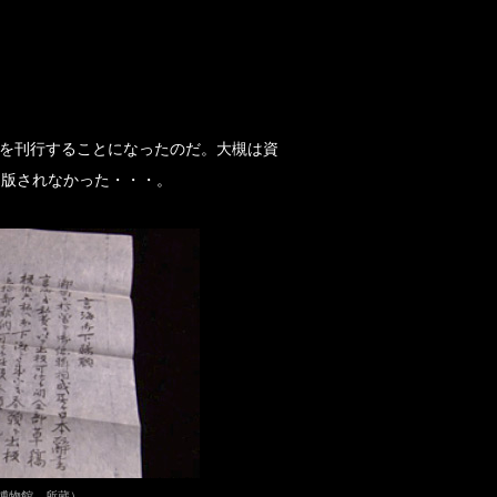
書を刊行することになったのだ。大槻は資
出版されなかった・・・。
博物館 所蔵）