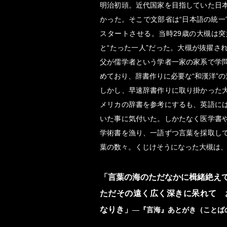
明治初頭。近代国家を目指していた日
かった。そこで文部省は“日本語の統一
スタートさせる。当時29歳の大槻は
と“たった一人”だった。大槻が抜擢さ
父が儒学者という学者一家の家系で学
めており、辞書作りに必要な“和漢洋”
しかし、早速辞書作りに取り掛かった
メリカの辞書を参考にするも、英語に
いた事に気付いた。しかたなく医学書
学術書を漁り、一語ずつ言葉を採取し
葉の数々。くじけそうになった大槻は
「言葉の海のただなかに楫緒絶え
ただその遠く広く深きに呆れて 
なりき」
―『言海』あとがき（ことば