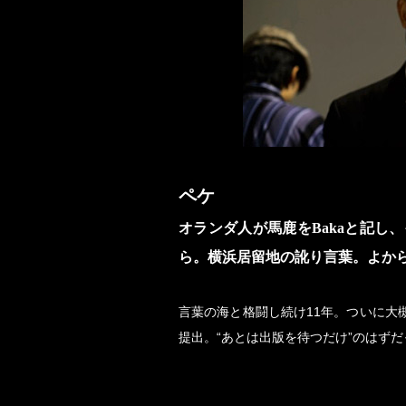
ペケ
オランダ人が馬鹿をBakaと記し
ら。横浜居留地の訛り言葉。よか
言葉の海と格闘し続け11年。ついに大
提出。“あとは出版を待つだけ”のはず