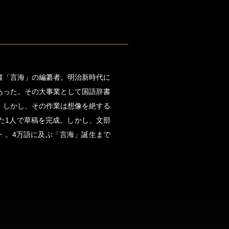
書「言海」の編纂者。明治新時代に
あった。その大事業として国語辞書
。しかし、その作業は想像を絶する
た1人で草稿を完成。しかし、文部
・。4万語に及ぶ「言海」誕生まで