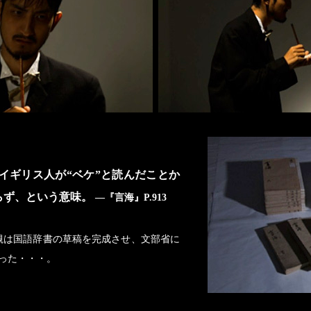
、イギリス人が“ベケ”と読んだことか
らず、という意味。
―『言海』P.913
槻は国語辞書の草稿を完成させ、文部省に
だった・・・。