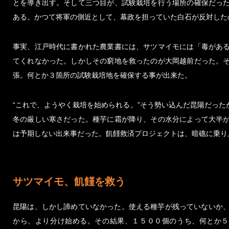
とを導き出す。そして三つ目が、試験栽培を行う場所の確保だっ
ある。かつて将軍の側近として、幕政を担っていた白石が反対した
事実、江戸時代に書かれた農業書には、サツマイモには「毒があ
てくれなかった。しかしその窮地を救ったのが大岡越前だった。
張。何とか３箇所の試験栽培地を確保する事が出来た。
“これで、ようやく栽培を始められる。”そう勢い込んだ昆陽だっ
冬の厳しい寒さだった。種芋に霜が降り、その水分によって大半
は予期しない出来事だった。飢饉救済プロジェクトは、暗礁に乗り
サツマイモ、飢饉を救う
昆陽は、しかし諦めていなかった。使える種芋が残っていないか
から、より分け始める。その結果、１５００個のうち、何とか５