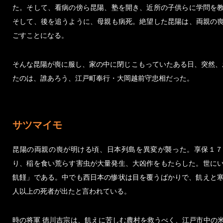
た。そして、看病の傍ら昆陽、塾を開き、近所の子供らに学問を
そして、後を追うように、母親も病死。絶望した昆陽は、両親の
ごすことになる。
そんな昆陽が喪に服し、家の中に閉じこもっていたある日、突然、
たのは、誰あろう、江戸町奉行・大岡越前守忠相だった。
サツマイモ
昆陽の両親の喪が明ける頃、日本列島を異変が襲った。享保１７
り、稲を食い荒らす害虫が大量発生、大凶作をもたらした。世に
飢饉」である。中でも西日本の惨状は目を覆うばかりで、飢えと
人以上の死者が出たと言われている。
時の将軍 徳川吉宗は、飢えに苦しむ農村を救うべく、江戸市中の