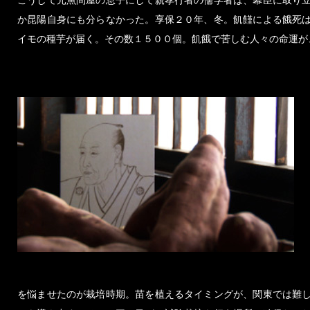
こうして元魚問屋の息子にして親孝行者の儒学者は、幕臣に取り
か昆陽自身にも分らなかった。享保２０年、冬。飢饉による餓死
イモの種芋が届く。その数１５００個。飢餓で苦しむ人々の命運が
を悩ませたのが栽培時期。苗を植えるタイミングが、関東では難