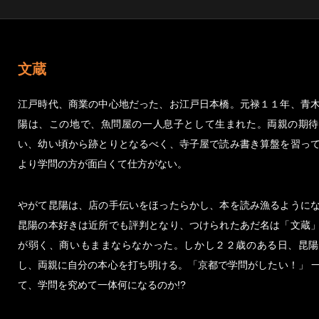
文蔵
江戸時代、商業の中心地だった、お江戸日本橋。元禄１１年、青
陽は、この地で、魚問屋の一人息子として生まれた。両親の期待
い、幼い頃から跡とりとなるべく、寺子屋で読み書き算盤を習っ
より学問の方が面白くて仕方がない。
やがて昆陽は、店の手伝いをほったらかし、本を読み漁るように
昆陽の本好きは近所でも評判となり、つけられたあだ名は「文蔵
が弱く、商いもままならなかった。しかし２２歳のある日、昆陽
し、両親に自分の本心を打ち明ける。「京都で学問がしたい！」 
て、学問を究めて一体何になるのか!?