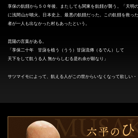
享保の飢饉から５０年後、またしても関東を飢饉が襲う。「天明
に浅間山が噴火。日本史上、最悪の飢饉だった。この飢饉を救っ
者が一人も出なかった村もあったという。
昆陽の言葉がある。
「享保二十年 甘藷を植う（うう）甘藷流傳（るでん）して
天下をして飢うる人 無からしむる是れ余が願なり」
サツマイモによって、飢える人がこの世からいなくなって欲しい・