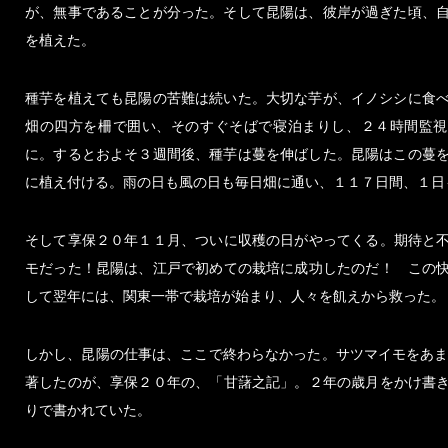
が、無事であることが分った。そして昆陽は、彼岸が過ぎた頃、
を植えた。
種芋を植えても昆陽の苦難は続いた。大切な芋が、イノシシに食
畑の四方を柵で囲い、そのすぐそばで寝泊まりし、２４時間監視
に。するとおよそ３週間後、種芋は蔓を伸ばした。昆陽はこの蔓
に植え付ける。雨の日も風の日も毎日畑に通い、１１７日間、１日
そして享保２０年１１月、ついに収穫の日がやってくる。期待と
モだった！昆陽は、江戸で初めての栽培に成功したのだ！ この
して翌年には、関東一帯で栽培が始まり、人々を飢えから救った。
しかし、昆陽の仕事は、ここで終わらなかった。サツマイモをあま
著したのが、享保２０年の、「甘藷之記」。２年の歳月をかけ書
りで書かれていた。