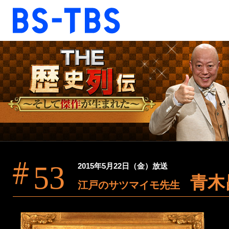
BS-TBS
BS-TBS
ドラマ
映画
報道
教養
音楽
エンタメ
ファンクラブ
53
2015年5月22日（金）放送
青木
視聴方法
4K放送
江戸のサツマイモ先生
ショッピング
公式SNS
ご意見・ご感想
会社情報