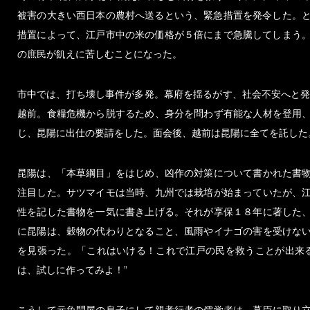
被害の大きい西日本の農村へ送るという、緊急措置を発令した。
措置によって、江戸市中の米の価格が５倍にまで急騰してしまう
の庶民が飢えに苦しむことになった。
市中では、打ち壊し事件が多発。幕府を揺るがす、社会不安へと発
越前。食糧危機から脱するため、身分を問わず有能な人材を登用
じ、昆陽に出仕の要請をした。面会後、越前は昆陽に全てを託した
昆陽は、「本草綱目」をはじめ、凶作の対策について書かれた書
注目した。サツマイモは当時、九州では栽培が始まっていたが、
性を記した書物を一気に書き上げる。それが享保１８年に著した
に昆陽は、穀物の代わりとなること、風雨やイナゴの害を受けな
を見張った。「これはいける！これで江戸の民を救うことが出来
は、試しに作ってみよ！”