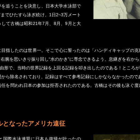
夢を追うことを決意し、日本大学水泳部で
までひたすら泳ぎ続け、1日2~3万メート
して古橋は昭和21年7月、8月、9月と大
に目指したのは世界一。そこで心に誓ったのは「ハンディキャップの克
右腕を思いきり振り回し“水のかき”に専念できるよう、息継ぎを右か
ｍ自由形で、当時の世界記録を上回る記録を叩き出したのである！ところ
盟から除名されており、記録はすべて参考記録にしかならなかったのであ
責任を問われ日本の参加は拒否されたのである。古橋はその後も泳ぐ度
ルとなったアメリカ遠征
んと国際水泳連盟に日本も復帰が叶ったの