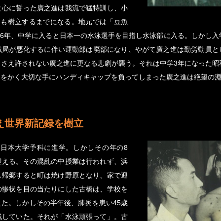
と心に誓った廣之進は我流で猛特訓し、小
つも樹立するまでになる。地元では「豆魚
16年、中学に入ると日本一の水泳選手を目指し水泳部に入る。しかし入
戦局が悪化するに伴い運動部は廃部になり、やがて廣之進は勤労動員と
さえ許されない廣之進に更なる悲劇が襲う。それは中学3年になった昭
水をかく大切な手にハンディキャップを負ってしまった廣之進は絶望の
え世界新記録を樹立
め日本大学予科に進学。しかしその年の8
迎える。その混乱の中授業は行われず、浜
し帰郷すると町は焼け野原となり、家で迎
の惨状を目の当たりにした古橋は、学校を
た。しかしその半年後、肺炎を患い45歳
残していた。それが「水泳頑張って」。古