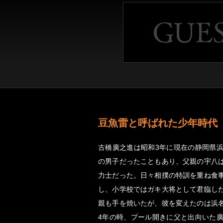
豆魚雷と呼ばれた少年時代
古橋廣之進は昭和3年に現在の静岡県
の男子だったこともあり、父親の宇八
力士だった。日々相撲の特訓を重ね食
し、小学校ではガキ大将として君臨し
親も手を焼いたが、彼を変えたのは浜
4年の時、プール開きに父と出向いた