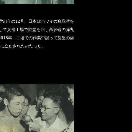
学の年の12月、日本はハワイの真珠湾を
して兵器工場で旋盤を回し高射砲の弾丸
和18年、工場での作業中誤って旋盤の歯
淵に立たされたのだった。