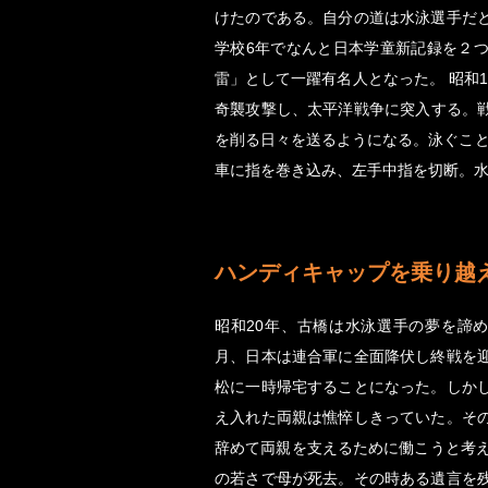
けたのである。自分の道は水泳選手だ
学校6年でなんと日本学童新記録を２
雷」として一躍有名人となった。 昭和
奇襲攻撃し、太平洋戦争に突入する。
を削る日々を送るようになる。泳ぐこと
車に指を巻き込み、左手中指を切断。
ハンディキャップを乗り越
昭和20年、古橋は水泳選手の夢を諦
月、日本は連合軍に全面降伏し終戦を
松に一時帰宅することになった。しか
え入れた両親は憔悴しきっていた。そ
辞めて両親を支えるために働こうと考え
の若さで母が死去。その時ある遺言を