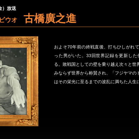
（金）放送
古橋廣之進
トビウオ
およそ70年前の終戦直後、打ちひしがれ
った男がいた。33回世界記録を更新した
る。敗戦国としての壁を乗り越え次々と世
みならず世界から称賛され、「フジヤマの
はその栄光に至るまでの波乱に満ちた人生