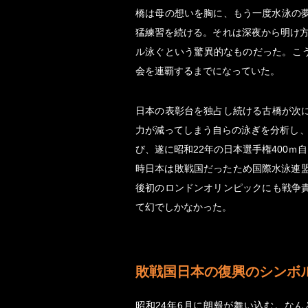
橋は母の想いを胸に、もう一度水泳の
猛練習を続ける。それは深夜から明け方
ル泳ぐという驚異的なものだった。こう
会を連覇するまでになっていた。
日本の表彰台を独占し続ける古橋が次
力が減ってしまう自らの泳ぎを分析し、
び、遂に昭和22年の日本選手権400
時日本は敗戦国だったため国際水泳連
後初のロンドンオリンピックにも戦争
て幻でしかなかった。
敗戦国日本の復興のシンボ
昭和24年6月に朗報が舞い込む。な