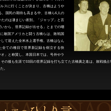
ゼルスに行くことが決まり、古橋はようや
る。国民の期待も高まる中、古橋ら6人の
いたのは凄まじい差別。「ジャップ」と言
遅いから、世界記録が出せる」とまでの嘲
前に敵国アメリカと闘う古橋らは、敗戦国
そして迎えた全米水上選手権。古橋はなん
場した全ての種目で世界新記録を樹立する快
ウオ」と称賛し、本国日本では、号外やラ
。その後も生涯で33回の世界記録を打ち立てた古橋廣之進は、敗戦後占
った。