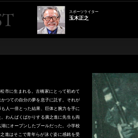
スポーツライター
玉木正之
浜松市に生まれる。古橋家にとって初めて
はかつての自分の夢を息子に託す。それが
事も人一倍とった結果、巨体と腕力を手に
た。わんぱくばかりする廣之進に先生も両
名湖にオープンしたプールだった。小学校
廣之進はそこで青年らが泳ぐ姿に感銘を受