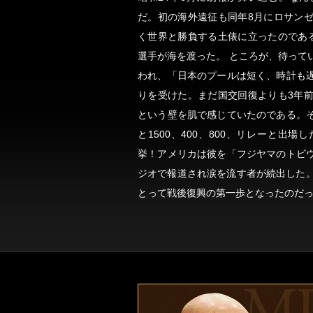
だ。初の海外遠征も同年8月にロサン
く世界と勝負する土俵に立ったのであ
選手が海を渡った。 ところが、待って
われ、「日本のプールは短く、時計も
りを受けた。まだ国交回復よりも3年
という壁を肌で感じていたのである。
と1500、400、800、リレーと出
挙！アメリカは彼を「フジヤマのトビ
ジオで報道され涙を流す者が続出した
とって戦後復興の第一歩となったのだ