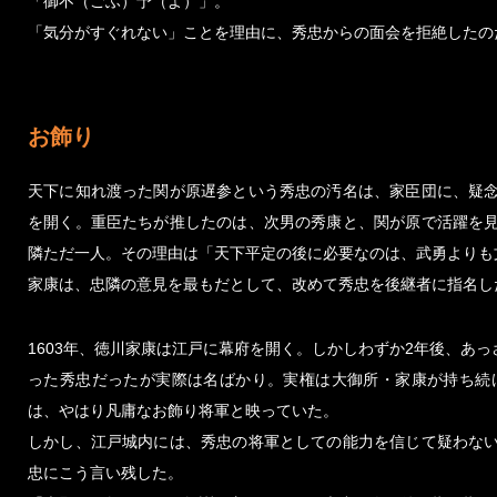
「御不（ごふ）予（よ）」。
「気分がすぐれない」ことを理由に、秀忠からの面会を拒絶したの
お飾り
天下に知れ渡った関が原遅参という秀忠の汚名は、家臣団に、疑
を開く。重臣たちが推したのは、次男の秀康と、関が原で活躍を
隣ただ一人。その理由は「天下平定の後に必要なのは、武勇よりも
家康は、忠隣の意見を最もだとして、改めて秀忠を後継者に指名し
1603年、徳川家康は江戸に幕府を開く。しかしわずか2年後、あ
った秀忠だったが実際は名ばかり。実権は大御所・家康が持ち続
は、やはり凡庸なお飾り将軍と映っていた。
しかし、江戸城内には、秀忠の将軍としての能力を信じて疑わな
忠にこう言い残した。