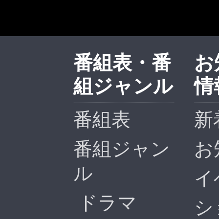
番組表・番
お
組ジャンル
情
番組表
新
番組ジャン
お
ル
イ
ドラマ
シ