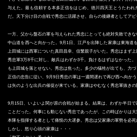
与えた。最も信頼する本多正信をはじめ、徳川四天王とうたわれ
だ。天下分け目の合戦で秀忠に活躍させ、自らの後継者としてアピ
一方、父から盤石の軍を与えられた秀忠にとっても絶対失敗できない
中山道を西へと向かった。9月1日、江戸を出陣した家康は東海道
上田城には西軍についた真田昌幸、信繁親子がいた。秀忠はまず上
秀忠軍3万8千に対し、敵兵はわずか3千。負けるはずはなかった
も上田城を落とせない。秀忠は焦った。多少の犠牲が出ても、力づ
正信の忠告に従い、9月9日秀忠の軍は一週間遅れで再び西へ向かう
は矢のような出兵の催促が来ている。家康はやむなく秀忠軍抜きの
9月15日、いよいよ関が原の合戦が始まる。結果は、わずか半日で
ことだった。何事にも動じない秀忠であったが、この時ばかりは大
本隊を指揮する者として痛恨の大遅参。秀忠は父家康の軍勢を必死
しかし、怒り心頭の家康は・・・