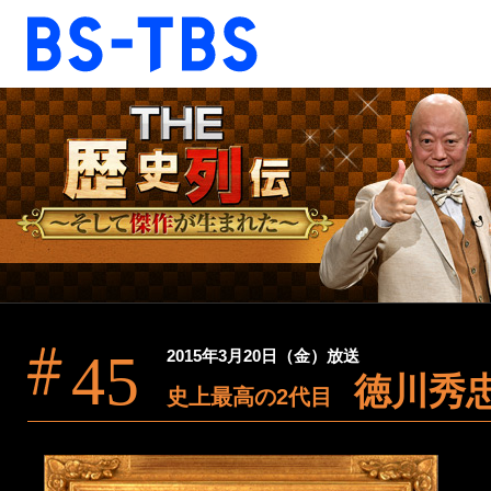
BS-TBS
BS-TBS
ドラマ
映画
報道
教養
音楽
エンタメ
ファンクラブ
45
2015年3月20日（金）放送
徳川秀
視聴方法
4K放送
史上最高の2代目
ショッピング
公式SNS
ご意見・ご感想
会社情報