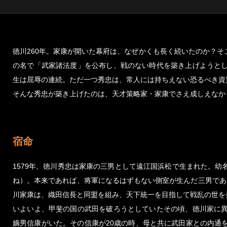
徳川260年。家康が開いた幕府は、なぜかくも長く続いたのか？
の名で「武家諸法度」を公布し、戦のない時代を築き上げようと
生は屈辱の連続。ただ一つ秀忠は、常人には持ちえない恐るべき資
そんな秀忠が築き上げたのは、天才策略家・家康でさえ成しえなか
宿命
1579年、徳川秀忠は家康の三男として遠江国浜松で生まれた。
ね）。本来であれば、将軍になるはずもない側室が生んだ三男であ
川家康は、織田信長と同盟を組み、天下統一を目指して戦乱の世を
いよいよ、甲斐の国の武田を破ろうとしていたその頃、徳川家に
嫡男信康がいた。その信康が20歳の時、母と共に武田家との内通