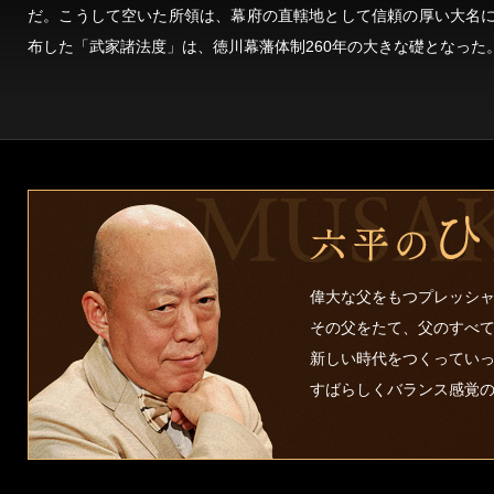
だ。こうして空いた所領は、幕府の直轄地として信頼の厚い大名
布した「武家諸法度」は、徳川幕藩体制260年の大きな礎となった
偉大な父をもつプレッシ
その父をたて、父のすべ
新しい時代をつくってい
すばらしくバランス感覚