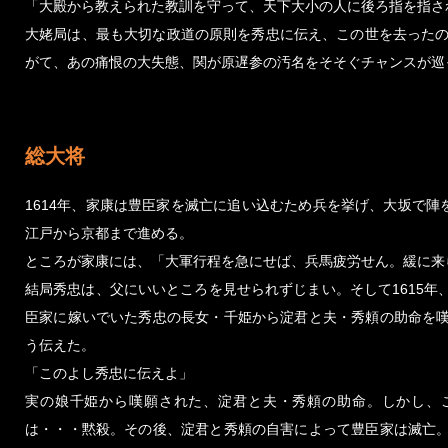
「大殿から教えられた教訓を守って、天下大小の人に後ろ指を指さ
大姥局は、最も大切な政道の原則を秀忠に伝え、この世を去ったの
がて、あの痛恨の大失態、関が原遅参の汚名をそそぐチャンスが巡
総大将
1614年、家康は豊臣家を滅亡に追い込むため兵を挙げ、大坂で陣
江戸から京都まで進める。
ところが家康には、「大軍行程を急にせば、兵馬疲労せん。緩に来
結局秀忠は、父にいいところを見せられずじまい。そして1615
臣家に嫁いでいた秀忠の長女・千姫から淀君と夫・秀頼の助命を
う伝えた。
「このよし秀忠に伝えよ」
実の娘千姫から嘆願された、淀君と夫・秀頼の助命。しかし、
は・・・黙殺。その後、淀君と秀頼の自害によって豊臣家は滅亡