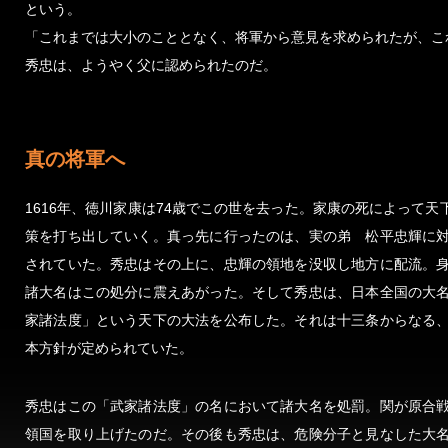
という。
「これまでは大小のこととなく、将軍から意見を求められたが、こ
秀忠は、ようやく父に認められたのだ。
真の将軍へ
1616年、徳川家康は74歳でこの世を去った。家康の死によって
策を打ち出していく。真っ先に行ったのは、実の弟 松平忠輝に
されていた。秀忠はその上に、忠輝の領地を没収し地方に配流。
諸大名はこの処分に震えあがった。そして秀忠は、日本全国の大
家諸法度」という天下の大法を公布した。それは十三条からなる
本方針が定められていた。
秀忠はこの「武家諸法度」の名において諸大名を処罰。関が原合
領国を取り上げたのだ。その後も秀忠は、危険分子と見なした大