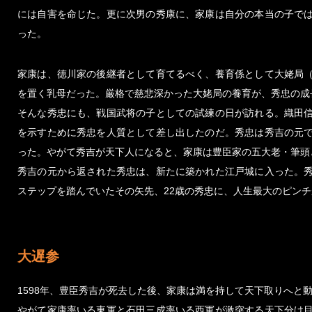
には自害を命じた。更に次男の秀康に、家康は自分の本当の子で
った。
家康は、徳川家の後継者として育てるべく、養育係として大姥局
を置く乳母だった。厳格で慈悲深かった大姥局の養育が、秀忠の成
そんな秀忠にも、戦国武将の子としての試練の日が訪れる。織田
を示すために秀忠を人質として差し出したのだ。秀忠は秀吉の元
った。やがて秀吉が天下人になると、家康は豊臣家の五大老・筆頭
秀吉の元から返された秀忠は、新たに築かれた江戸城に入った。
ステップを踏んでいたその矢先、22歳の秀忠に、人生最大のピン
大遅参
1598年、豊臣秀吉が死去した後、家康は満を持して天下取りへと
やがて家康率いる東軍と石田三成率いる西軍が激突する天下分け