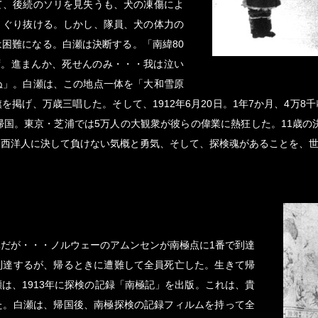
て、後続のソリを見失うも、犬の凍傷によ
くぐり抜ける。しかし、隊員、犬の体力の
困難になる。白瀬は決断する。「南緯80
ず。進まんか、死せんのみ・・・我は泣い
ぬ」。白瀬は、この地点一体を「大和雪原
掲げ、万歳三唱した。そして、1912年6月20日。1年7か月、4万
帰国。東京・芝浦では5万人の大観衆が彼らの偉業に熱狂した。11歳の決
、西洋人に決して負けない気概と勇気、そして、探検魂があることを、
だが・・・ノルウェーのアムンセンが南極点に1番で到達
到達するが、帰るときに遭難して全員死亡した。生きて帰
は、1913年に探検の記録「南極記」を出版。これは、貴
た。白瀬は、帰国後、南極探検の記録フィルムを持って全