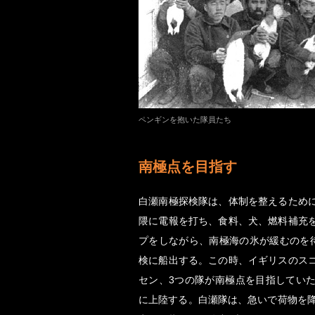
ペンギンを抱いた隊員たち
南極点を目指す
白瀬南極探検隊は、体制を整えるため
隈に電報を打ち、食料、犬、燃料補充
プをしながら、南極海の氷が緩むのを
検に船出する。この時、イギリスのス
セン、3つの隊が南極点を目指していた。
に上陸する。白瀬隊は、急いで荷物を降