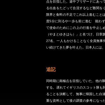
点を目指した。途中ブリザードにあっ
る出血をたどって合流するなど難関を
限界と食料の不足でこれ以上進むことは
度5分に到るや一歩も前に進む 能わ
て使命のためにこの上の行進を中止し
（やまとゆきはら）」と名づけ、日章旗を
27名、一人もかけることなく全員無事
い続けてきた夢を叶えた。日本人には
追記
同時期に南極点を目指していた、他の隊
する。遅れてイギリスのスコット隊も
ることを決断して、無事に帰国した白瀬
重な資料として後の調査の参考になっ