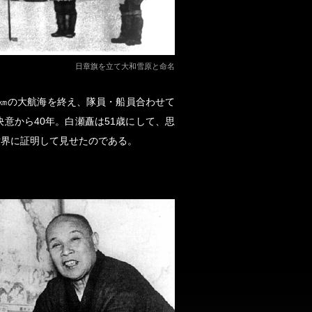
日章旗を立て大和雪原と命名
8千㎞の大航海を終え、隊員・船員合わせて
意から40年。白瀬矗は51歳にして、思
世界に証明して見せたのである。