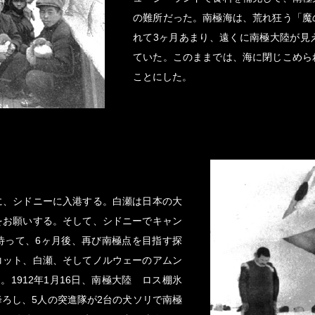
の難所だった。南極海は、荒れ狂う「魔
れて3ヶ月あまり、遠くに南極大陸が見
ていた。このままでは、海に閉じこめら
ことにした。
に、シドニーに入港する。白瀬は日本の大
をお願いする。そして、シドニーでキャン
待って、6ヶ月後、再び南極点を目指す探
コット、白瀬、そしてノルウェーのアムン
1912年1月16日、南極大陸 ロス棚氷
ろし、5人の突進隊が2台の犬ソリで南極