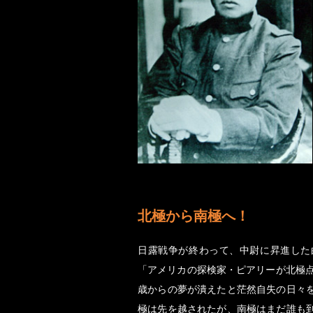
北極から南極へ！
日露戦争が終わって、中尉に昇進した
「アメリカの探検家・ピアリーが北極点
歳からの夢が潰えたと茫然自失の日々
極は先を越されたが、南極はまだ誰も