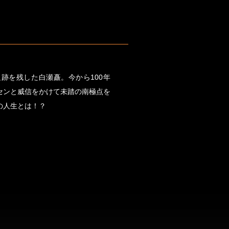
跡を残した白瀬矗。今から100年
センと威信をかけて未踏の南極点を
の人生とは！？