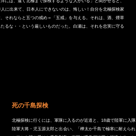
西洋には、遠く北極まで探検するような人がいる」と聞かせると、
洋人に出来て、日本人にできないのは、悔しい！自分を北極探検家
は、それならと五つの戒め＝「五戒」を与える。それは、酒、煙草
あたるな・・という厳しいものだった。白瀬は、それを忠実に守る
死の千島探検
北極探検に行くには、軍隊に入るのが近道と、18歳で陸軍に入
陸軍大将・児玉源太郎と出会い、「樺太か千島で極寒に耐えられ