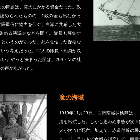
大の問題は、莫大にかかる資金だった。政
認められたものの、1銭の金も出なかっ
大隈重信に協力を仰ぐ。白瀬に共感した大
集める演説会などを開く。隊員も募集す
」というのがあった。死を覚悟した探検な
いう考えだった。27人の隊員・船員が決
い。やっと決まった船は、204トンの鮭
問の声があがった。
魔の海域
1910年11月29日、白瀬南極探検隊
浦を出航した。しかし思わぬ事態が次々
犬が次々に死亡。加えて、赤道付近の暑
ュージーランドで食料を補充して、南極