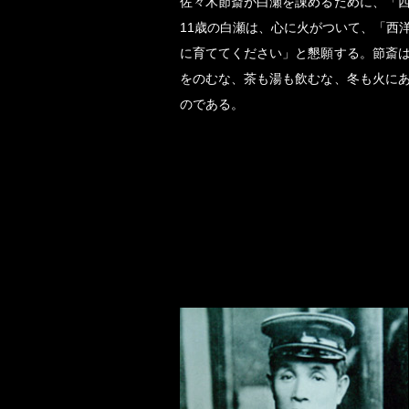
佐々木節斎が白瀬を諌めるために、「
11歳の白瀬は、心に火がついて、「西
に育ててください」と懇願する。節斎
をのむな、茶も湯も飲むな、冬も火に
のである。