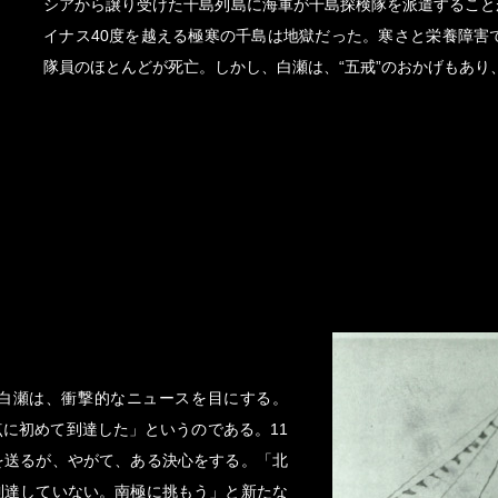
シアから譲り受けた千島列島に海軍が千島探検隊を派遣すること
イナス40度を越える極寒の千島は地獄だった。寒さと栄養障害
隊員のほとんどが死亡。しかし、白瀬は、“五戒”のおかげもあり
白瀬は、衝撃的なニュースを目にする。
に初めて到達した」というのである。11
を送るが、やがて、ある決心をする。「北
到達していない。南極に挑もう」と新たな