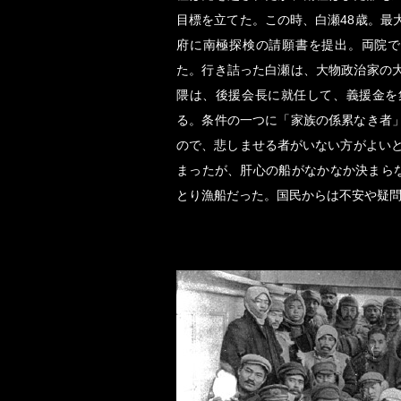
目標を立てた。この時、白瀬48歳。最
府に南極探検の請願書を提出。両院で
た。行き詰った白瀬は、大物政治家の
隈は、後援会長に就任して、義援金を
る。条件の一つに「家族の係累なき者
ので、悲しませる者がいない方がよいと
まったが、肝心の船がなかなか決まらな
とり漁船だった。国民からは不安や疑