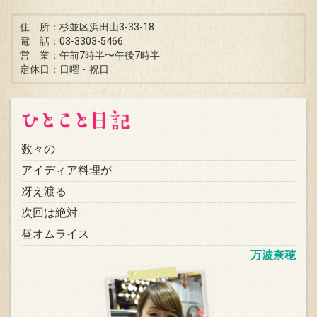
住 所：杉並区浜田山3-33-18
電 話：03-3303-5466
営 業：午前7時半〜午後7時半
定休日：日曜・祝日
数々の
アイディア料理が
冴え渡る
次回は絶対
昼オムライス
万波奈穂