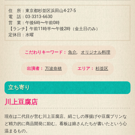
住 所：東京都杉並区浜田山4-27-5
電 話：03-3313-6630
営 業：午後6時〜午前0時
【ランチ】午前11時半〜午後2時（金土日のみ）
定休日：水曜
こだわりキーワード
魚介
オリジナル料理
出演者
万波奈穂
エリア
杉並区
立ち寄り
川上豆腐店
現在は二代目が営む川上豆腐店。絹ごしの厚揚げや豆腐プリンな
ど精力的に商品開発に励む。看板は娘さんたちが書いたという心
温まるもの。