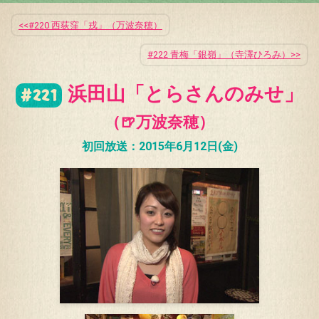
公式SNS
プレゼント
#220 西荻窪「戎」（万波奈穂）
ご意見・ご感想
会社情報
#222 青梅「銀嶺」（寺澤ひろみ）
浜田山「とらさんのみせ」
#221
（🍺万波奈穂）
初回放送：2015年6月12日(金)