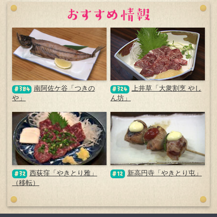
南阿佐ケ谷「つきの
上井草「大衆割烹 やし
#384
#324
や」
ん坊」
西荻窪「やきとり雅」
新高円寺「やきとり屯」
#32
#12
（移転）