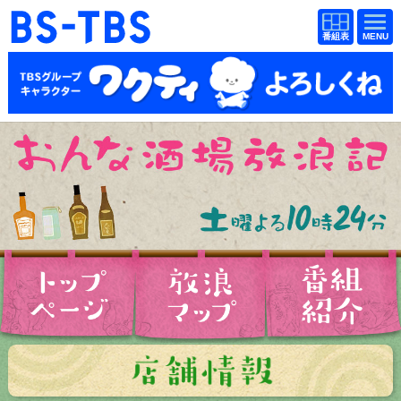
BS-TBS
番組
BS-TBS
番組
表
表
ドラマ
映画
紀行
報道
教養
スポーツ
音楽
エンタメ
アニメ
ファンクラブ
検索
視聴方法
4K放送
イベント
ショッピング