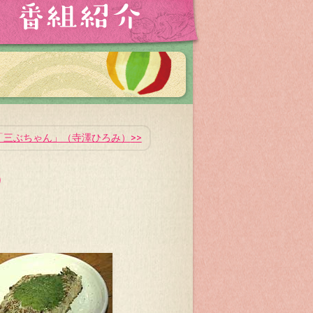
安「三ぶちゃん」（寺澤ひろみ）
）