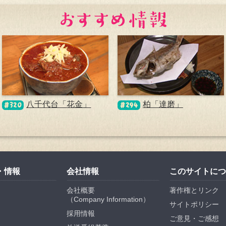
八千代台「花金」
柏「達磨」
#320
#294
・情報
会社情報
このサイトにつ
会社概要
著作権とリンク
（
Company Information
）
サイトポリシー
採用情報
ご意見・ご感想