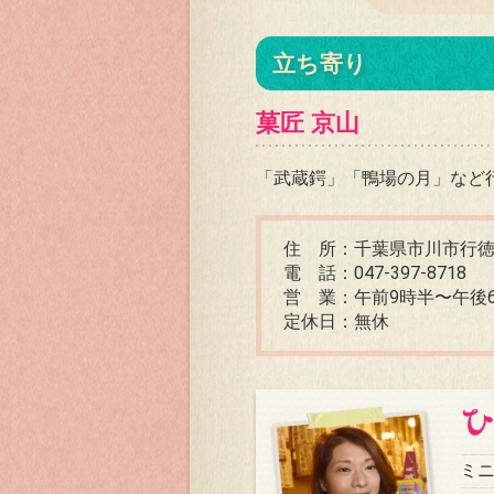
立ち寄り
菓匠 京山
「武蔵鍔」「鴨場の月」など
住 所：千葉県市川市行徳駅前
電 話：047-397-8718
営 業：午前9時半〜午後
定休日：無休
ミ