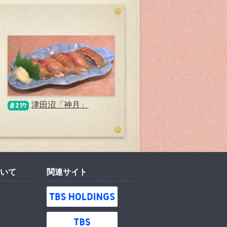
津田沼「神月」
#217
いて
関連サイト