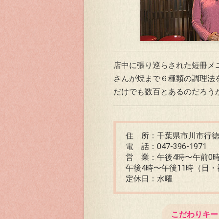
店中に張り巡らされた短冊メ
さんが焼まで６種類の調理法
だけでも数百とあるのだろう
住 所：千葉県市川市行徳駅前
電 話：047-396-1971
営 業：午後4時〜午前0
午後4時〜午後11時（日・
定休日：水曜
こだわりキー