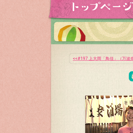
#197 上大岡「鳥佳」（万波