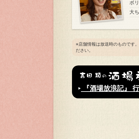
ボ
大
※店舗情報は放送時のものです
ださい。
『酒場放浪記』 