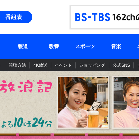
番組表
報道
教養
スポーツ
音楽
視聴方法
4K放送
イベント
ショッピング
公式SNS