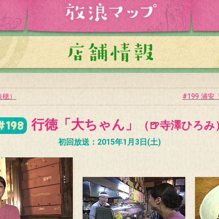
奈穂）
#199 浦
行徳「大ちゃん」
#198
（🍺寺澤ひろみ
初回放送：2015年1月3日(土)