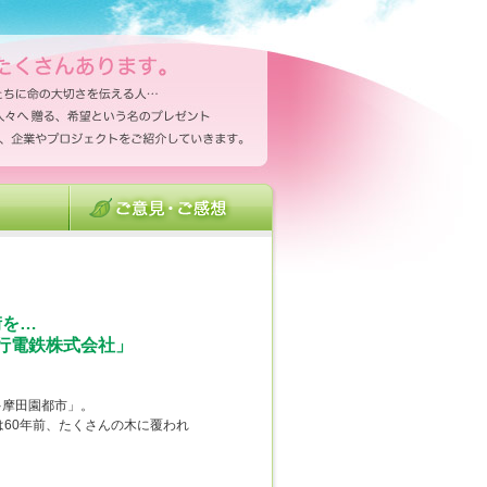
街を…
急行電鉄株式会社」
多摩田園都市」。
は60年前、たくさんの木に覆われ