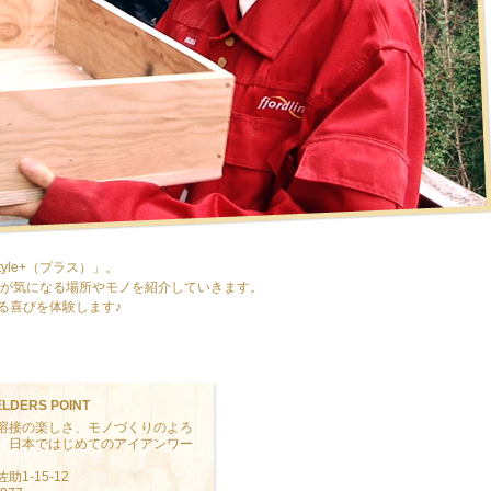
yle+（プラス）」。
子が気になる場所やモノを紹介していきます。
る喜びを体験します♪
LDERS POINT
溶接の楽しさ、モノづくりのよろ
、日本ではじめてのアイアンワー
1-15-12