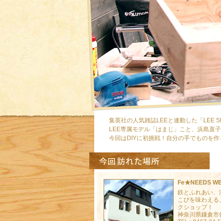
集英社の人気雑誌LEEと連動した「LEE St
LEE専属モデル「はまじ」こと、浜島直
今回はDIYに初挑戦！自分の手でものを作
Fe★NEEDS WE
鉄とふれあい、
こびを味わえる
クショップ！
神奈川県鎌倉市佐助