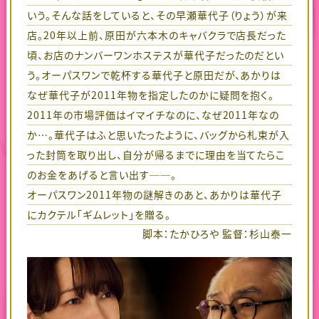
いう。そんな話をしていると、その早瀬華代子（りょう）が来
店。20年以上前、原田が六本木のキャバクラで店長だった
頃、お店のナンバーワンホステスが華代子だったのだとい
う。オーパスワンで乾杯する華代子と原田だが、あかりは
なぜ華代子が2011年物を指定したのかに疑問を抱く。
2011年の市場評価はイマイチなのに、なぜ2011年なの
か…。華代子はふと思いたったように、バッグから札束が入
った封筒を取り出し、自分が帰るまでに理由を当てたらこ
のお金をあげると言い出す──。
オーパスワン2011年物の謎解きのあと、あかりは華代子
にカクテル「ギムレット」を贈る。
脚本：たかひろや 監督：杉山泰一