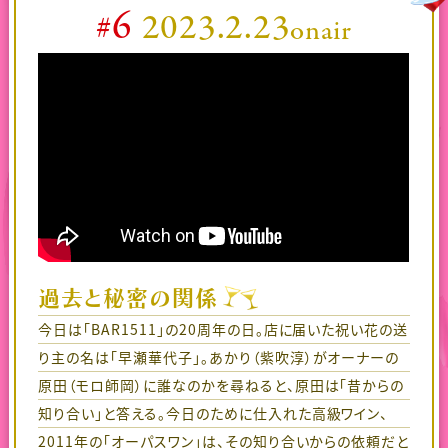
公式SNS
プレゼント
6
2023.2.23
#
onair
ご意見・ご感想
会社情報
過去と秘密の関係
今日は「BAR1511」の20周年の日。店に届いた祝い花の送
り主の名は「早瀬華代子」。あかり（紫吹淳）がオーナーの
原田（モロ師岡）に誰なのかを尋ねると、原田は「昔からの
知り合い」と答える。今日のために仕入れた高級ワイン、
2011年の「オーパスワン」は、その知り合いからの依頼だと