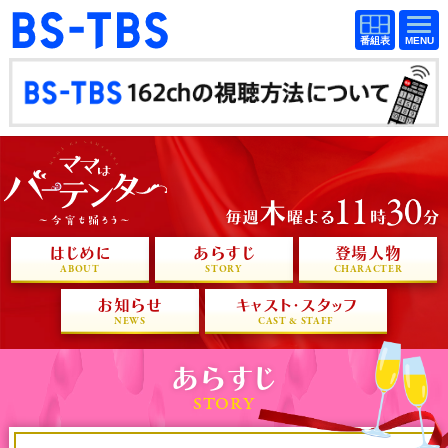
BS-TBS
番組
BS-TBS
番組
表
表
ドラマ
映画
紀行
報道
教養
スポーツ
音楽
エンタメ
はじめに
あらすじ
登場人物
アニメ
ファンクラブ
ABOUT
STORY
CHARACTER
お知らせ
キャスト・スタッフ
NEWS
CAST & STAFF
検索
あらすじ
視聴方法
4K放送
STORY
イベント
ショッピング