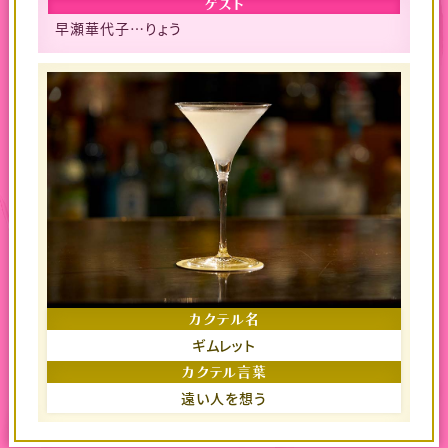
ゲスト
早瀬華代子…りょう
カクテル名
ギムレット
カクテル言葉
遠い人を想う