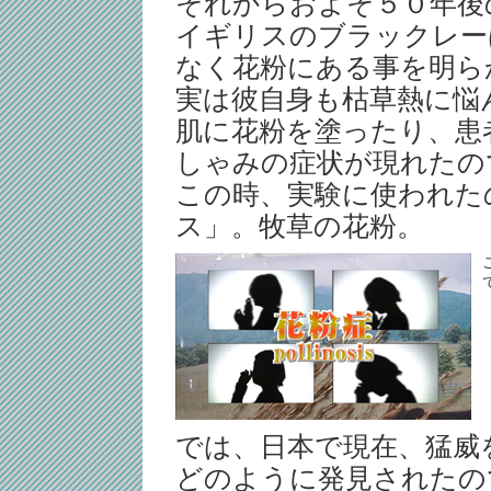
それからおよそ５０年後
イギリスのブラックレー
なく花粉にある事を明ら
実は彼自身も枯草熱に悩
肌に花粉を塗ったり、患
しゃみの症状が現れたの
この時、実験に使われた
ス」。牧草の花粉。
では、日本で現在、猛威
どのように発見されたの