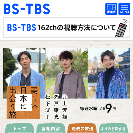
BS-TBS
番組
BS-TBS
番組
表
表
ドラマ
映画
紀行
報道
教養
スポーツ
音楽
エンタメ
アニメ
ファンクラブ
検索
視聴方法
4K放送
イベント
ショッピング