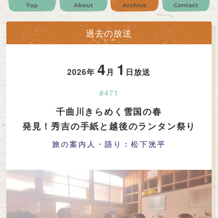
公式SNS
プレゼント
ご意見・ご感想
会社情報
過去の放送
4
1
2026年
月
日放送
#471
千曲川きらめく雪国の春
発見！秀吉の手紙と越後のランタン祭り
旅の案内人・語り：松下洸平