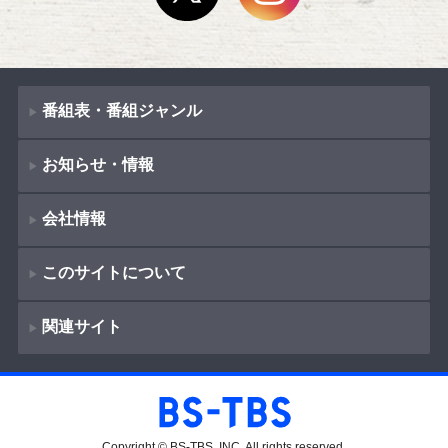
番組表・番組ジャンル
お知らせ・情報
番組表
会社情報
番組ジャンル
新着情報
ドラマ
このサイトについて
お知らせ
会社概要
（
Company Information
）
映画
関連サイト
イベント
著作権とリンク
採用情報
紀行
ショッピング
サイトポリシー
報道
放送番組基準
BS-TBS
教養
プレゼント
ご意見・ご感想
Copyright © BS-TBS, INC. All rights reserved.