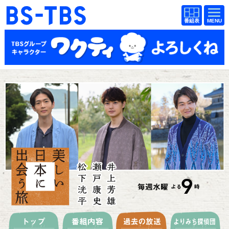
BS-TBS
番組
BS-TBS
番組
表
表
ドラマ
映画
紀行
報道
教養
スポーツ
音楽
エンタメ
アニメ
ファンクラブ
検索
視聴方法
4K放送
イベント
ショッピング