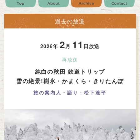
公式SNS
プレゼント
ご意見・ご感想
会社情報
過去の放送
2
11
2026年
月
日放送
再放送
純白の秋田 鉄道トリップ
雪の絶景!樹氷・かまくら・きりたんぽ
旅の案内人・語り：松下洸平