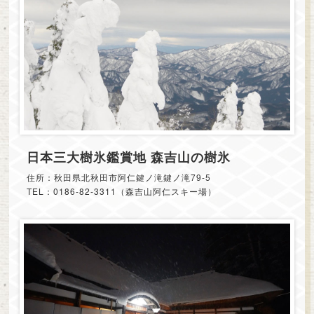
日本三大樹氷鑑賞地 森吉山の樹氷
住所：秋田県北秋田市阿仁鍵ノ滝鍵ノ滝79-5
TEL：0186-82-3311（森吉山阿仁スキー場）