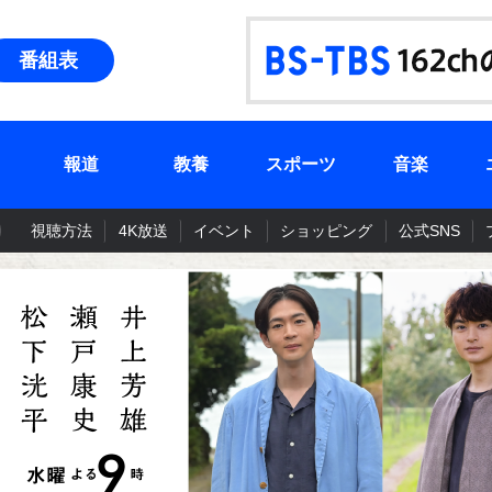
番組表
報道
教養
スポーツ
音楽
視聴方法
4K放送
イベント
ショッピング
公式SNS