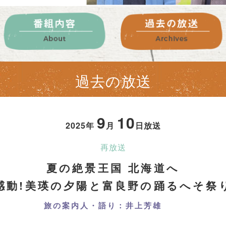
過去の放送
9
10
2025年
月
日放送
再放送
夏の絶景王国 北海道へ
感動!美瑛の夕陽と富良野の踊るへそ祭
旅の案内人・語り：井上芳雄