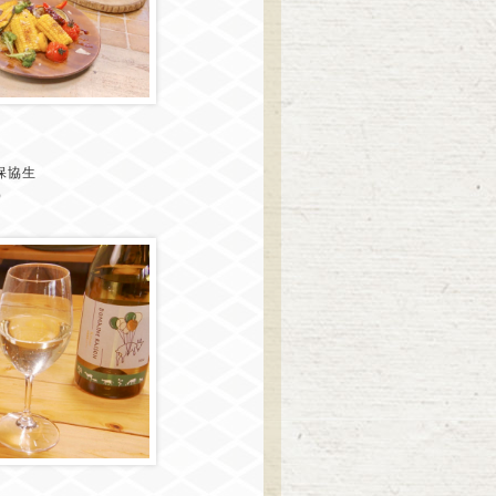
保協生
0）