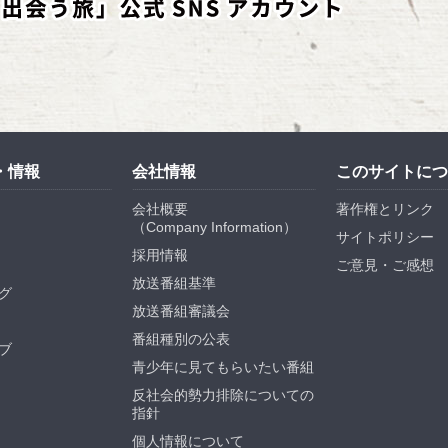
・情報
会社情報
このサイトにつ
会社概要
著作権とリンク
（
Company Information
）
サイトポリシー
採用情報
ご意見・ご感想
放送番組基準
グ
放送番組審議会
番組種別の公表
ブ
青少年に見てもらいたい番組
反社会的勢力排除についての
指針
個人情報について