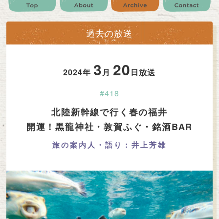
公式SNS
プレゼント
ご意見・ご感想
会社情報
過去の放送
3
20
2024年
月
日放送
#418
北陸新幹線で行く春の福井
開運！黒龍神社・敦賀ふぐ・銘酒BAR
旅の案内人・語り：井上芳雄