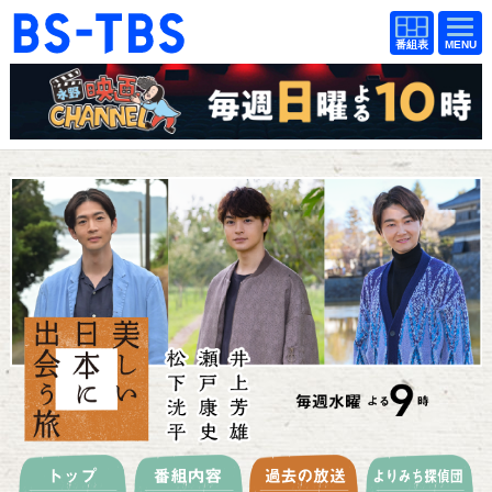
BS-TBS
番組
BS-TBS
番組
表
表
ドラマ
映画
紀行
報道
教養
スポーツ
音楽
エンタメ
アニメ
ファンクラブ
検索
視聴方法
4K放送
イベント
ショッピング