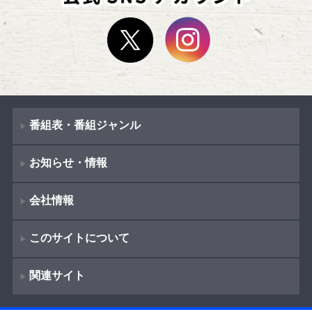
番組表・番組ジャンル
お知らせ・情報
番組表
会社情報
番組ジャンル
新着情報
ドラマ
このサイトについて
お知らせ
会社概要
（
Company Information
）
映画
関連サイト
イベント
著作権とリンク
採用情報
紀行