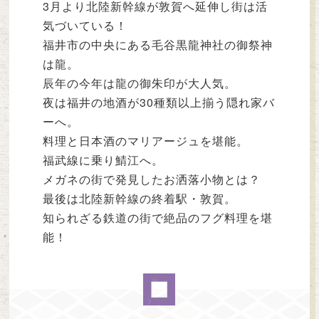
3月より北陸新幹線が敦賀へ延伸し街は活
気づいている！
福井市の中央にある毛谷黒龍神社の御祭神
は龍。
辰年の今年は龍の御朱印が大人気。
夜は福井の地酒が30種類以上揃う隠れ家バ
ーへ。
料理と日本酒のマリアージュを堪能。
福武線に乗り鯖江へ。
メガネの街で発見したお洒落小物とは？
最後は北陸新幹線の終着駅・敦賀。
知られざる鉄道の街で絶品のフグ料理を堪
能！