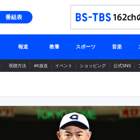
番組表
報道
教養
スポーツ
音楽
視聴方法
4K放送
イベント
ショッピング
公式SNS