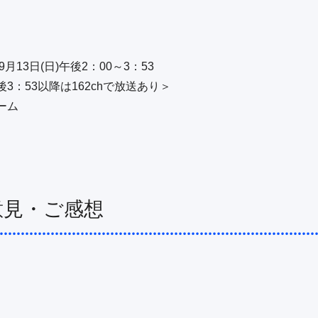
月13日(日)午後2：00～3：53

：53以降は162chで放送あり＞

ーム
意見・ご感想