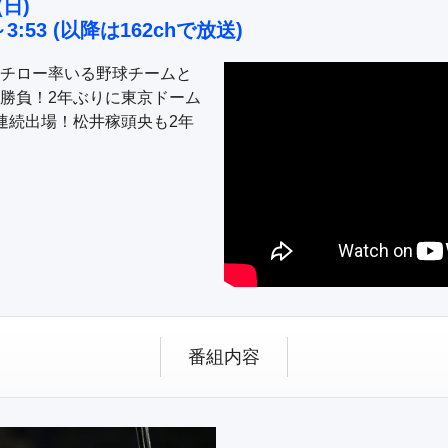
(日)
～3:53 (以降は162chで放送)
チロー率いる野球チームと
勝負！2年ぶりに東京ドーム
連続出場！松井稼頭央も2年
番組内容