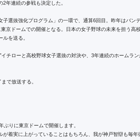
2年連続の参戦も決定した。

女子選抜強化プログラム」の一環で、通算6回目。昨年はバンテ
に東京ドームでの開催となる。日本の女子野球の未来を担う高
ルを送る。

手”イチローと高校野球女子選抜の対決や、3年連続のホームラ
了まで放送する。

年ぶりに東京ドームで開催します。

ルが着実に上がっていることはもちろん、我が神戸智辯も毎年