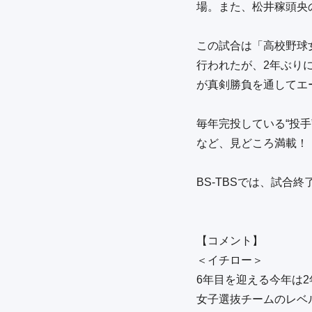
場。また、松井稼頭央の
この試合は「高校野球
行われたが、2年ぶり
が真剣勝負を通してエー
毎年完投している“投
など、見どころ満載！

BS-TBSでは、試合終
【コメント】

＜イチロー＞

6年目を迎える今年は2
女子選抜チームのレベ