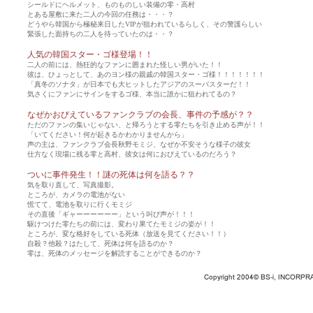
シールドにヘルメット、ものものしい装備の零・高村
とある屋敷に来た二人の今回の任務は・・・？
どうやら韓国から極秘来日したVIPが狙われているらしく、その警護らしい
緊張した面持ちの二人を待っていたのは・・？
人気の韓国スター・ゴ様登場！！
二人の前には、熱狂的なファンに囲まれた怪しい男がいた！！
彼は、ひょっとして、あのヨン様の親戚の韓国スター・ゴ様！！！！！！！
「真冬のソナタ」が日本でも大ヒットしたアジアのスーパスターだ！！
気さくにファンにサインをするゴ様、本当に誰かに狙われてるの？
なぜかおびえているファンクラブの会長、事件の予感が？？
ただのファンの集いじゃない、と帰ろうとする零たちを引き止める声が！！
「いてください！何が起きるかわかりませんから」
声の主は、ファンクラブ会長秋野モミジ、なぜか不安そうな様子の彼女
仕方なく現場に残る零と高村、彼女は何におびえているのだろう？
ついに事件発生！！謎の死体は何を語る？？
気を取り直して、写真撮影。
ところが、カメラの電池がない
慌てて、電池を取りに行くモミジ
その直後「ギャーーーーーー」という叫び声が！！！
駆けつけた零たちの前には、変わり果てたモミジの姿が！！
ところが、変な格好をしている死体（放送を見てください！！）
自殺？他殺？はたして、死体は何を語るのか？
零は、死体のメッセージを解読することができるのか？