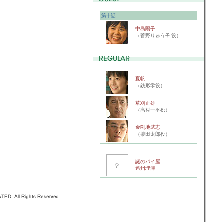
第十話
中島陽子
（菅野りゅう子 役）
夏帆
（銭形零役）
草刈正雄
（高村一平役）
金剛地武志
（柴田太郎役）
謎のパイ屋
遠州理津