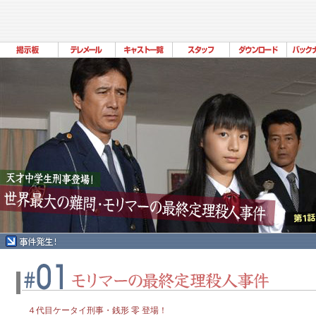
４代目ケータイ刑事・銭形 零 登場！