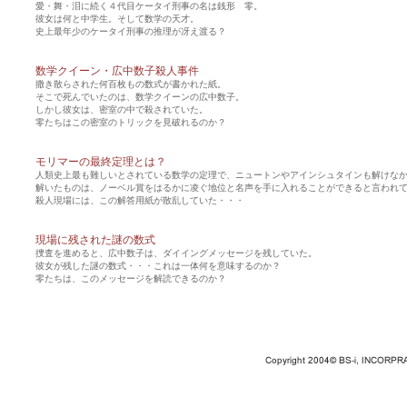
愛・舞・泪に続く４代目ケータイ刑事の名は銭形 零。
彼女は何と中学生。そして数学の天才。
史上最年少のケータイ刑事の推理が冴え渡る？
数学クイーン・広中数子殺人事件
撒き散らされた何百枚もの数式が書かれた紙。
そこで死んでいたのは、数学クイーンの広中数子。
しかし彼女は、密室の中で殺されていた。
零たちはこの密室のトリックを見破れるのか？
モリマーの最終定理とは？
人類史上最も難しいとされている数学の定理で、ニュートンやアインシュタインも解けな
解いたものは、ノーベル賞をはるかに凌ぐ地位と名声を手に入れることができると言われ
殺人現場には、この解答用紙が散乱していた・・・
現場に残された謎の数式
捜査を進めると、広中数子は、ダイイングメッセージを残していた。
彼女が残した謎の数式・・・これは一体何を意味するのか？
零たちは、このメッセージを解読できるのか？