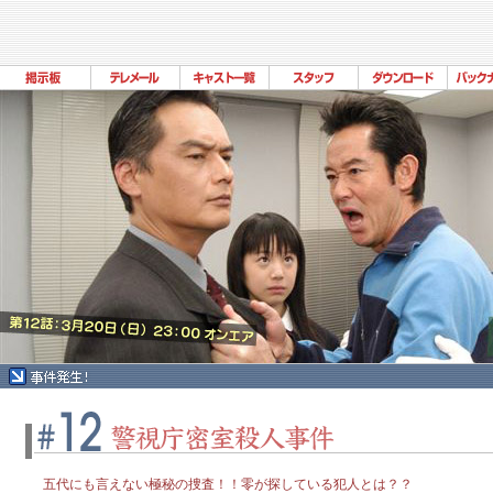
五代にも言えない極秘の捜査！！零が探している犯人とは？？