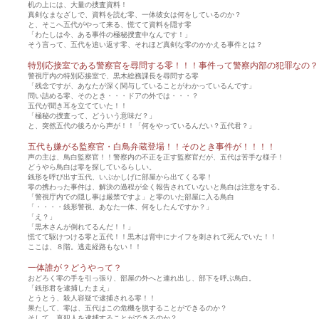
机の上には、大量の捜査資料！
真剣なまなざしで、資料を読む零、一体彼女は何をしているのか？
と、そこへ五代がやって来る、慌てて資料を隠す零
「わたしは今、ある事件の極秘捜査中なんです！」
そう言って、五代を追い返す零、それほど真剣な零のかかえる事件とは？
特別応接室である警察官を尋問する零！！！事件って警察内部の犯罪なの？
警視庁内の特別応接室で、黒木総務課長を尋問する零
「残念ですが、あなたが深く関与していることがわかっているんです」
問い詰める零、そのとき・・・ドアの外では・・・？
五代が聞き耳を立てていた！！
「極秘の捜査って、どういう意味だ？」
と、突然五代の後ろから声が！！「何をやっているんだい？五代君？」
五代も嫌がる監察官・白鳥弁蔵登場！！そのとき事件が！！！！
声の主は、鳥白監察官！！警察内の不正を正す監察官だが、五代は苦手な様子！
どうやら鳥白は零を探しているらしい。
銭形を呼び出す五代、いぶかしげに部屋から出てくる零！
零の携わった事件は、解決の過程が全く報告されていないと鳥白は注意をする。
「警視庁内での隠し事は厳禁ですよ」と零のいた部屋に入る鳥白
「・・・・銭形警視、あなた一体、何をしたんですか？」
「え？」
「黒木さんが倒れてるんだ！！」
慌てて駆けつける零と五代！！黒木は背中にナイフを刺されて死んでいた！！
ここは、８階。逃走経路もない！！
一体誰が？どうやって？
おどろく零の手を引っ張り、部屋の外へと連れ出し、部下を呼ぶ鳥白。
「銭形君を逮捕したまえ」
とうとう、殺人容疑で逮捕される零！！
果たして、零は、五代はこの危機を脱することができるのか？
そして、真犯人を逮捕することができるのか？