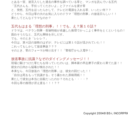
とある一室、迷宮入りした過去の事件を調べている零と、マンガを読んでいる五代
「五代さんも、手伝ってくださいよ」とファイルを渡す零
と、突然、五代をほったらかして、テレビの電源を入れる零、いったい何？？
どうやら、今日は零の大のお気に入りのドラマ「理想の刑事」の放送日らしい！！
果たしてどんなドラマなのか？
五代もはまる「理想の刑事」！！でも、え？第１０話？
ドラマは、ベテラン刑事・長塚時雄が卓越した推理でかっこよく事件をとくというもの！
面白そうだなと、五代も興味を示しだす。
でも、そのとき「レレレ？」
今日は、第４話の放映のはずが、テレビには第１０話が流されていた！！
これってもしかして放送事故？？？
そのとき、零のフォーマが鳴り出す！！「警視庁から入電中！」
放送事故に抗議？なぞのダイイングメッセージ！！
現場に駆けつけた零たちを待っていたのいは、脚本家の早志摩子の変わり果てた姿！！
彼女の口内から猛毒が検出された！！
本来なら、今日放送の「理想の刑事」は、彼女の回だった！！
「自分は死をもって抗議する」そう書かれた原稿用紙！！
果たして彼女は本当に自殺だったのか？それとも・・・・？
今回も零の推理が冴え渡る！！！？？