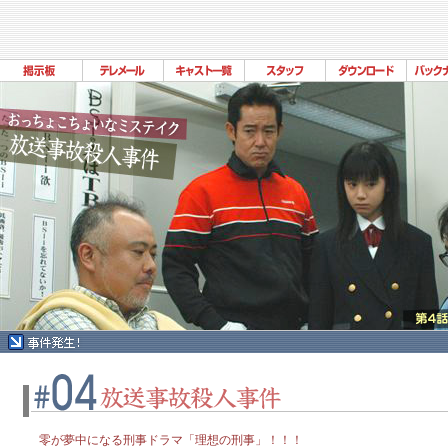
零が夢中になる刑事ドラマ「理想の刑事」！！！